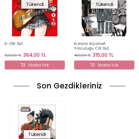
Tükendi
Tükendi
K-ON! 1&2
Kızların Kıyamet
Yolculuğu Cilt 1&2
364,00 TL
315,00 TL
520,00 TL
450,00 TL
Stokta Yok
Stokta Yok
Son Gezdikleriniz
Tükendi