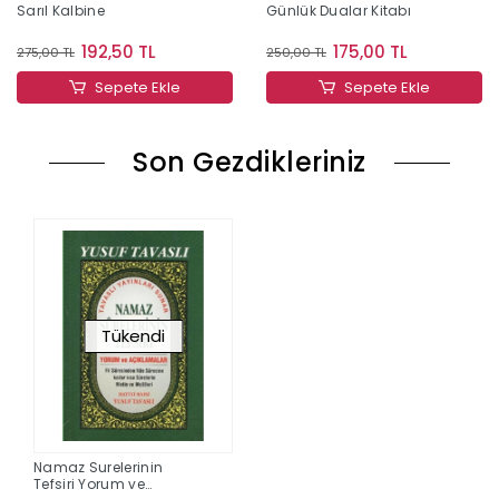
Sarıl Kalbine
Günlük Dualar Kitabı
192,50 TL
175,00 TL
275,00 TL
250,00 TL
Sepete Ekle
Sepete Ekle
Son Gezdikleriniz
Tükendi
Namaz Surelerinin
Tefsiri Yorum ve