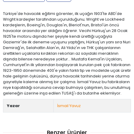
Türkiye'de havacılık eğitimi görenler, ilk uçağın 1903'te ABD'de
Wright kardeşler tarafından uçurulduğunu; Wright ve Lockheed
kardeşlerin, Boeing'in, Douglas'ın, Bleriot'nun, Bristol'ün öncü
havacılar arasında yer aldığını öğrenir. Vecihi Hürkuş'un 28 Ocak
1925'te motoru dışında her şeyiyle kendi ürettiği uçağıyla
Gaziemir'de ilk deneme uçuşunu yaptığını, Hürkuş'un yanı sıra Nuri
Demirağ'ın, Selahattin Alan'ın, Ali Yıldız'ın ve THK çalışanlarının
ürettikleri uçaklarla kırdıkları rekorları az sayıdaki meraklının
dışında bilense neredeyse yoktur… Mustafa Kemal'in Uçakları,
Cumhuriyet'in ilk yıllarından başlayarak kurulan pek çok fabrikanın
1923-1950 döneminde 400'e yakın farklı tip ve modelde uçak üretir
hale gelişinin öyküsünü, dünya havacılık tarihindeki yerine oturma
gayretiyle kaleme alınmış bir çalışma. İsmail Yavuz bu fabrikaların
niye kapatıldığı sorusuna cevap bulmaya çalışırken, bu unutulmuş
geleneğin üzerine inşa edilen TUSAŞ'ı da butarihe eklemliyor.
Yazar
İsmail Yavuz
Benzer Ürünler