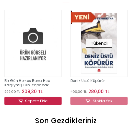
Tükendi
Bir Gün Herkes Buna Hep
Deniz Üstü Köpürür
Karşıymış Gibi Yapacak
209,30 TL
280,00 TL
299,00 TL
400,00 TL
Sepete Ekle
Stokta Yok
Son Gezdikleriniz