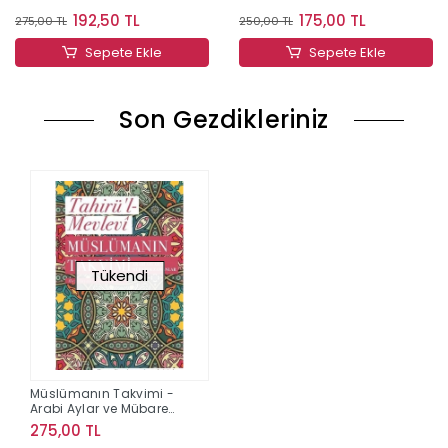
192,50 TL
175,00 TL
275,00 TL
250,00 TL
Sepete Ekle
Sepete Ekle
Son Gezdikleriniz
Tükendi
Müslümanın Takvimi -
Arabi Aylar ve Mübarek
Zamanlar
275,00 TL