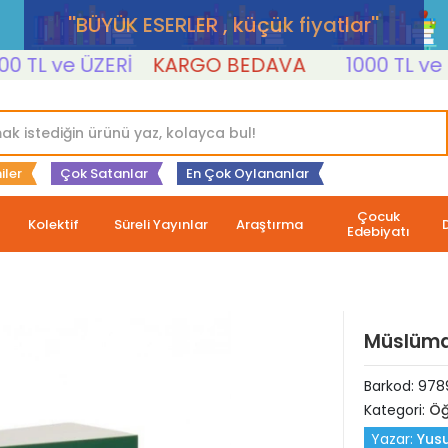
''BÜYÜK ESERLER , küçük fiyatlar''
L ve ÜZERİ
KARGO BEDAVA
1000 TL ve ÜZE
iler
Çok Satanlar
En Çok Oylananlar
Çocuk
Kolektif
Süreli Yayınlar
Araştırma
Edebiyatı
Müslüman
Barkod:
978
Kategori:
Öğ
Yazar:
Yusu