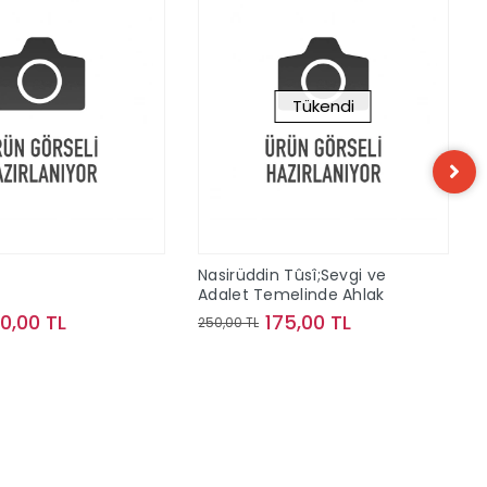
Tükendi
n
Nasirüddin Tûsî;Sevgi ve
Adalet Temelinde Ahlak
10,00 TL
175,00 TL
250,00 TL
Sepete Ekle
Stokta Yok