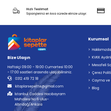
Hızlı Teslimat
Siparişleriniz en kısa sürede elinize ulaşır.
Kurumsal
Hakkımızd
Bize Ulaşın
KVKK Aydın
Mesafeli S
Haftaiçi 09:00 - 19:00 Cumartesi 10:00
- 17:00 saatleri arasında ulaşabilirsiniz.
Çerez Polit
0312 419 72 18
Cayma ve İp
kitaplarsepette@gmail.com
Blog
İstanbul Caddesi Hacıbayram
Mahallesi No:6 Ulus-
Altındağ/Ankara