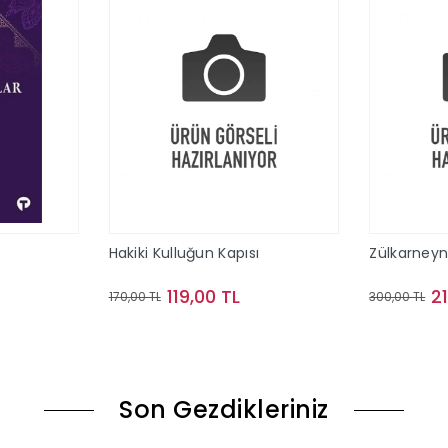
Hakiki Kulluğun Kapısı
Zülkarney
119,00 TL
2
170,00 TL
300,00 TL
le
Sepete Ekle
Son Gezdikleriniz