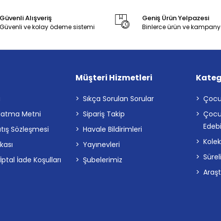
Güvenli Alışveriş
Geniş Ürün Yelpazesi
Güvenli ve kolay ödeme sistemi
Binlerce ürün ve kampany
Müşteri Hizmetleri
Kateg
a
Sıkça Sorulan Sorular
Çocu
latma Metni
Sipariş Takip
Çocu
Edebi
atış Sözleşmesi
Havale Bildirimleri
Kolek
ikası
Yayınevleri
Sürel
tal İade Koşulları
Şubelerimiz
Araş