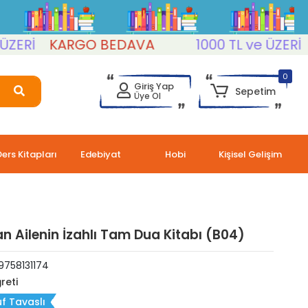
Rİ
KARGO BEDAVA
1000 TL ve ÜZERİ
KA
0
Giriş Yap
Sepetim
Üye Ol
Ders Kitapları
Edebiyat
Hobi
Kişisel Gelişim
 Ailenin İzahlı Tam Dua Kitabı (B04)
9758131174
reti
f Tavaslı