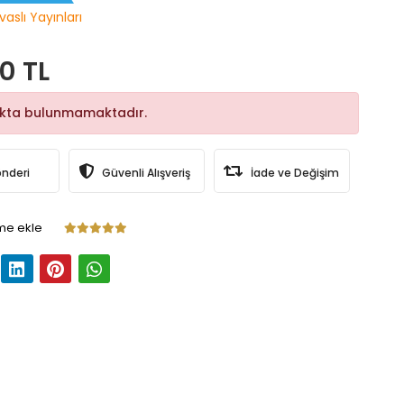
vaslı Yayınları
0 TL
okta bulunmamaktadır.
önderi
Güvenli Alışveriş
İade ve Değişim
me ekle