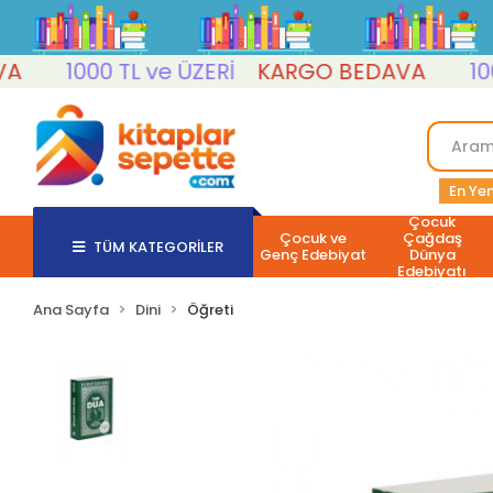
1000 TL ve ÜZERİ
KARGO BEDAVA
1000 T
En Yen
Çocuk
Çocuk ve
Çağdaş
TÜM KATEGORİLER
Genç Edebiyat
Dünya
Edebiyatı
Ana Sayfa
Dini
Öğreti