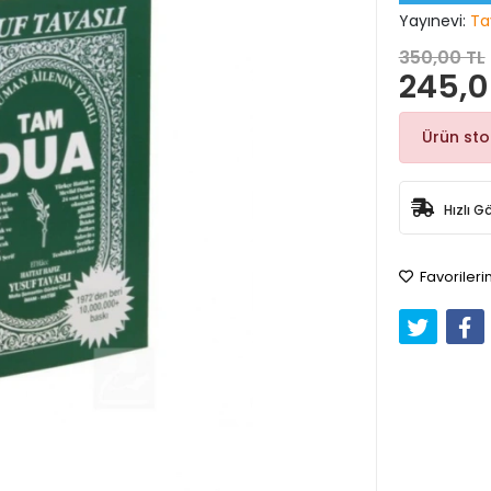
Yayınevi:
Ta
350,00 TL
245,0
Ürün st
Hızlı G
Favorileri