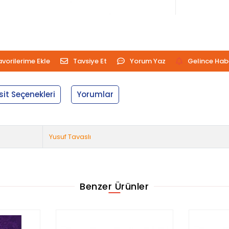
avorilerime Ekle
Tavsiye Et
Yorum Yaz
Gelince Hab
sit Seçenekleri
Yorumlar
Yusuf Tavaslı
Benzer Ürünler