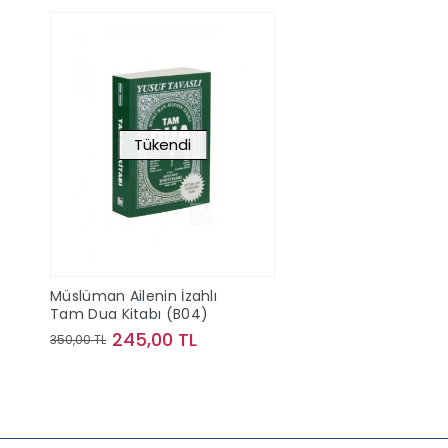
Tükendi
Müslüman Ailenin İzahlı
Tam Dua Kitabı (B04)
245,00 TL
350,00 TL
Stokta Yok