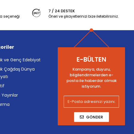
7 / 24 DESTEK
a seçeneği
Öneri ve şikayetlerinizi bize iletebilirsiniz.
oriler
E-BÜLTEN
k ve Genç Edebiyat
k Çağdaş Dünya
Kampanya, duyuru,
bilgilendirmelerden e-
yatı
posta ile haberdar olmak
tif
istiyorum.
i Yayınlar
tırma
GÖNDER