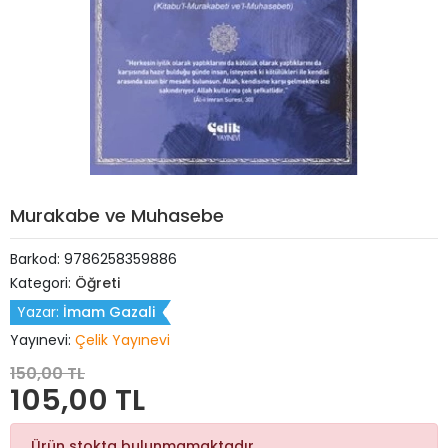
Murakabe ve Muhasebe
Barkod:
9786258359886
Kategori:
Öğreti
Yazar:
İmam Gazali
Yayınevi:
Çelik Yayınevi
150,00 TL
105,00 TL
Ürün stokta bulunmamaktadır.