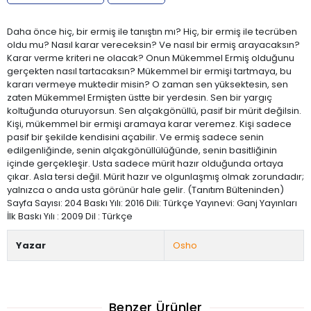
Daha önce hiç, bir ermiş ile tanıştın mı? Hiç, bir ermiş ile tecrüben
oldu mu? Nasıl karar vereceksin? Ve nasıl bir ermiş arayacaksın?
Karar verme kriteri ne olacak? Onun Mükemmel Ermiş olduğunu
gerçekten nasıl tartacaksın? Mükemmel bir ermişi tartmaya, bu
kararı vermeye muktedir misin? O zaman sen yüksektesin, sen
zaten Mükemmel Ermişten üstte bir yerdesin. Sen bir yargıç
koltuğunda oturuyorsun. Sen alçakgönüllü, pasif bir mürit değilsin.
Kişi, mükemmel bir ermişi aramaya karar veremez. Kişi sadece
pasif bir şekilde kendisini açabilir. Ve ermiş sadece senin
edilgenliğinde, senin alçakgönüllülüğünde, senin basitliğinin
içinde gerçekleşir. Usta sadece mürit hazır olduğunda ortaya
çıkar. Asla tersi değil. Mürit hazır ve olgunlaşmış olmak zorundadır;
yalnızca o anda usta görünür hale gelir. (Tanıtım Bülteninden)
Sayfa Sayısı: 204 Baskı Yılı: 2016 Dili: Türkçe Yayınevi: Ganj Yayınları
İlk Baskı Yılı : 2009 Dil : Türkçe
Yazar
Osho
Benzer Ürünler