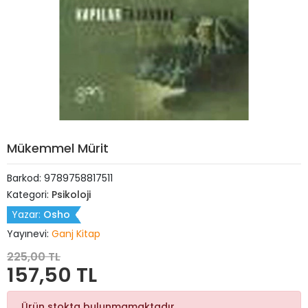
Mükemmel Mürit
Barkod:
9789758817511
Kategori:
Psikoloji
Yazar:
Osho
Yayınevi:
Ganj Kitap
225,00 TL
157,50 TL
Ürün stokta bulunmamaktadır.