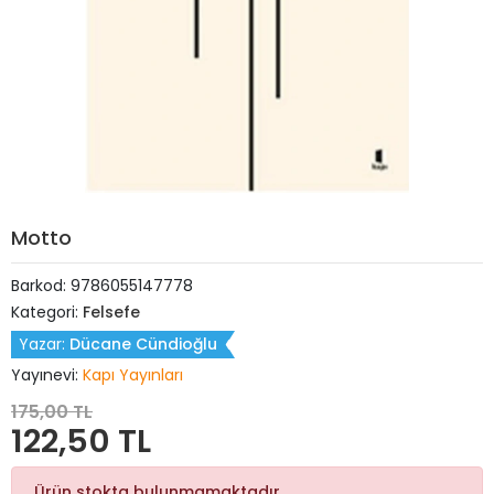
Motto
Barkod:
9786055147778
Kategori:
Felsefe
Yazar:
Dücane Cündioğlu
Yayınevi:
Kapı Yayınları
175,00 TL
122,50 TL
Ürün stokta bulunmamaktadır.