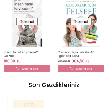
Tükendi
Tükendi
İnsan Nasıl Kaybeder? -
Çocuklar İçin Felsefe, 40
Gazali
Eğlenceli Soru
180,00 TL
304,50 TL
435,00 TL
Stokta Yok
Stokta Yok
Son Gezdikleriniz