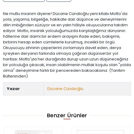
Ne mutlu insanım diyene! Dücane Cündioğlu yeni kitabı Motto'da
yola, yaşama, bilgeliğe, hakikate dair düşünce ve deneyimlerini
dilin imbiğinden süzüyor ve en yalın hâliyle okuyucularına takdim
ediyor. Motto, insanlık yolculuğumuzda karşılaştığımız dünyanın
hâllerine dair daimi bir erdem arayışını ifade eden, bakışımlı,
birbirini hesap eden cümlelerle kurulmuş, incelikli bir örgü.
Okuyucuyu zihninin çeperlerini zorlamaya davet eden, derya
içreyken deryanın farkında olmaya çağıran düşünsel bir yol
haritası. Motto'yla her durağında durup uzun uzun düşüneceğiniz
bir yolculuğa çıkacak, insan olabilmenin mutlak koşulu olan "yolda
olma" deneyimine farklı bir pencereden bakacaksınız. (Tanıtım
Bülteninden)
Yazar
Dücane Cündioğlu
Benzer Ürünler