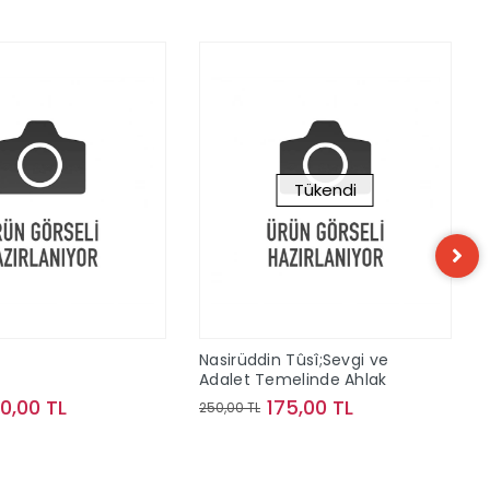
Tükendi
n
Nasirüddin Tûsî;Sevgi ve
Adalet Temelinde Ahlak
10,00 TL
175,00 TL
250,00 TL
Sepete Ekle
Stokta Yok