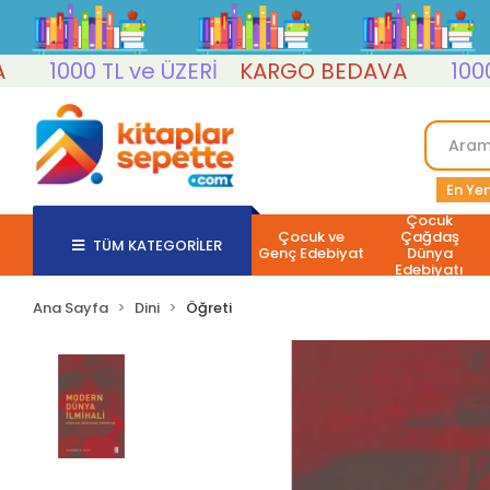
1000 TL ve ÜZERİ
KARGO BEDAVA
1000 TL 
En Yen
Çocuk
Çocuk ve
Çağdaş
TÜM KATEGORİLER
Genç Edebiyat
Dünya
Edebiyatı
Ana Sayfa
Dini
Öğreti