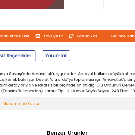
avorilerime Ekle
Tavsiye Et
Yorum Yaz
Gelince Hab
sit Seçenekleri
Yorumlar
ünya Savaşı’nda Arnavutluk’u işgal eder. Arnavut halkının büyük kahram
ece kemik kalmıştır. Devlet “ölü ordu”yu toplaması için Arnavutluk’a bir
 tüm detaylarıyla ve tarafsız bir biçimde anlatıldığı Ölü Ordunun Gene
ıtım Bülteninden) Hamur Tipi : 2. Hamur Sayfa Sayısı : 248 Ebat : 13,5 x 21
Muhammed Yazıcı
Benzer Ürünler