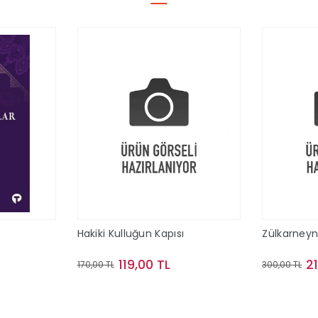
Hakiki Kulluğun Kapısı
Zülkarney
119,00 TL
2
170,00 TL
300,00 TL
le
Sepete Ekle