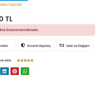
tebe Yayınları
0 TL
okta bulunmamaktadır.
önderi
Güvenli Alışveriş
İade ve Değişim
me ekle