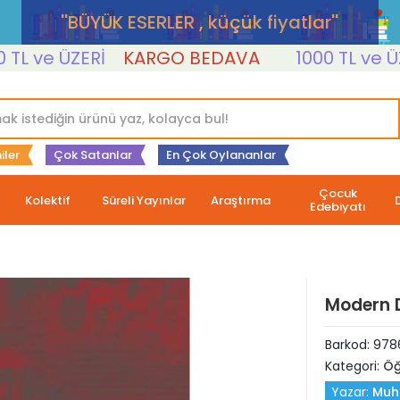
''BÜYÜK ESERLER , küçük fiyatlar''
ve ÜZERİ
KARGO BEDAVA
1000 TL ve ÜZERİ
iler
Çok Satanlar
En Çok Oylananlar
Çocuk
Kolektif
Süreli Yayınlar
Araştırma
Edebiyatı
Modern D
Barkod:
978
Kategori:
Öğ
Yazar:
Muh