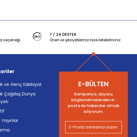
7 / 24 DESTEK
a seçeneği
Öneri ve şikayetlerinizi bize iletebilirsiniz.
oriler
E-BÜLTEN
k ve Genç Edebiyat
k Çağdaş Dünya
Kampanya, duyuru,
bilgilendirmelerden e-
yatı
posta ile haberdar olmak
tif
istiyorum.
i Yayınlar
tırma