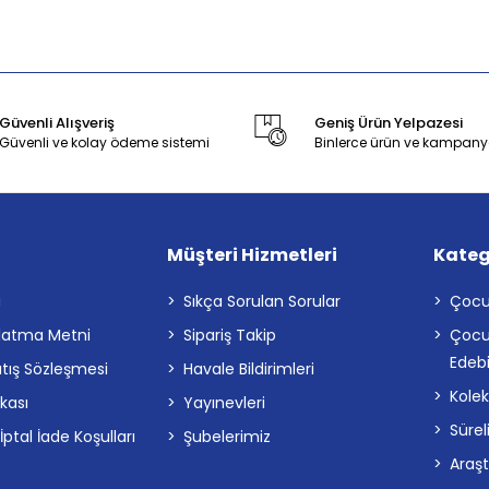
Güvenli Alışveriş
Geniş Ürün Yelpazesi
Güvenli ve kolay ödeme sistemi
Binlerce ürün ve kampany
Müşteri Hizmetleri
Kateg
a
Sıkça Sorulan Sorular
Çocu
latma Metni
Sipariş Takip
Çocu
Edebi
atış Sözleşmesi
Havale Bildirimleri
Kolek
ikası
Yayınevleri
Sürel
tal İade Koşulları
Şubelerimiz
Araş