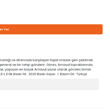
er Ver
anlığı ve direnciyle karşılaşan faşist ordular geri çekilmek
 general ve bir rahip gönderir. Görev, Arnavut topraklarında
rali, yaşayan en büyük Arnavut yazar olarak görülen İsmail
 İlk Baskı Yılı : 2020 Baskı Sayısı : 1. Basım Dil : Türkçe