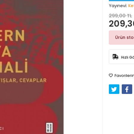
Yayınevi:
Ke
299,00 TL
209,3
Ürün st
Hızlı G
Favorileri