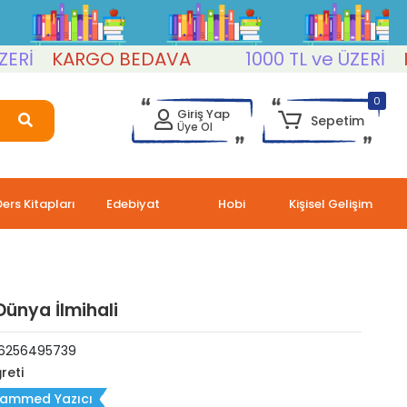
KARGO BEDAVA
1000 TL ve ÜZERİ
KAR
0
Giriş Yap
Sepetim
Üye Ol
Ders Kitapları
Edebiyat
Hobi
Kişisel Gelişim
ünya İlmihali
6256495739
reti
ammed Yazıcı