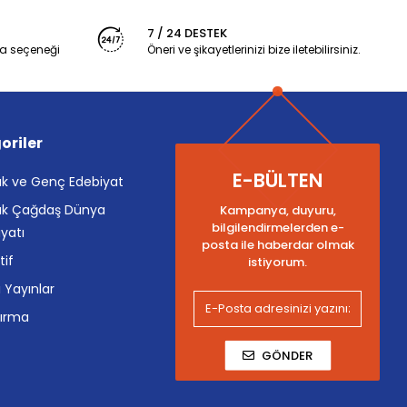
7 / 24 DESTEK
a seçeneği
Öneri ve şikayetlerinizi bize iletebilirsiniz.
oriler
E-BÜLTEN
k ve Genç Edebiyat
k Çağdaş Dünya
Kampanya, duyuru,
bilgilendirmelerden e-
yatı
posta ile haberdar olmak
tif
istiyorum.
i Yayınlar
tırma
GÖNDER