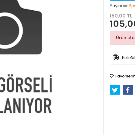
Yayınevi:
Eps
150,00 TL
105,0
Ürün st
Hızlı G
Favorileri