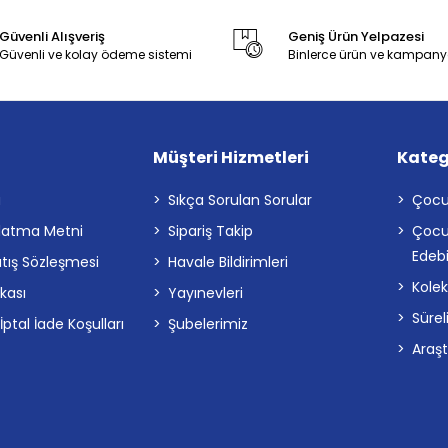
Güvenli Alışveriş
Geniş Ürün Yelpazesi
Güvenli ve kolay ödeme sistemi
Binlerce ürün ve kampany
Müşteri Hizmetleri
Kateg
a
Sıkça Sorulan Sorular
Çocu
latma Metni
Sipariş Takip
Çocu
Edebi
atış Sözleşmesi
Havale Bildirimleri
Kolek
ikası
Yayınevleri
Sürel
tal İade Koşulları
Şubelerimiz
Araş