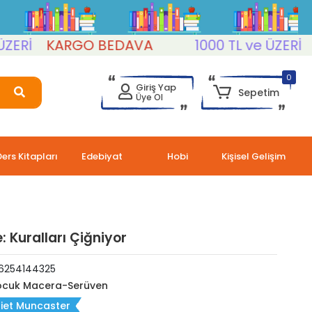
İ
KARGO BEDAVA
1000 TL ve ÜZERİ
KA
0
Giriş Yap
Sepetim
Üye Ol
Ders Kitapları
Edebiyat
Hobi
Kişisel Gelişim
: Kuralları Çiğniyor
6254144325
cuk Macera-Serüven
iet Muncaster