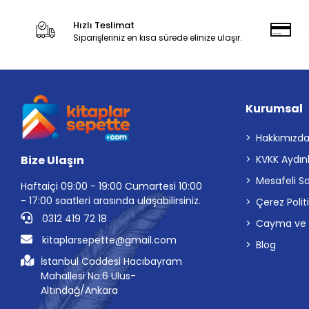
Hızlı Teslimat
Siparişleriniz en kısa sürede elinize ulaşır.
Kurumsal
Hakkımızd
Bize Ulaşın
KVKK Aydın
Mesafeli S
Haftaiçi 09:00 - 19:00 Cumartesi 10:00
- 17:00 saatleri arasında ulaşabilirsiniz.
Çerez Polit
0312 419 72 18
Cayma ve İp
kitaplarsepette@gmail.com
Blog
İstanbul Caddesi Hacıbayram
Mahallesi No:6 Ulus-
Altındağ/Ankara