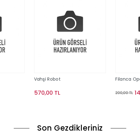
Vahşi Robot
Filanca O
570,00 TL
1
200,00 TL
le
Sepete Ekle
Son Gezdikleriniz