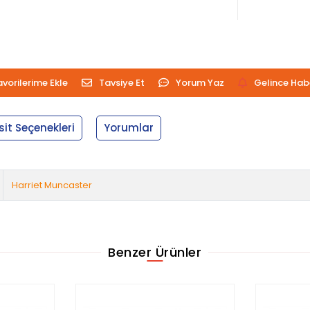
avorilerime Ekle
Tavsiye Et
Yorum Yaz
Gelince Hab
sit Seçenekleri
Yorumlar
Harriet Muncaster
Benzer Ürünler