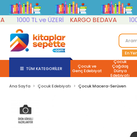
1000 TL ve ÜZERİ
KARGO BEDAVA
1000 T
En Yen
Çocuk
Çocuk ve
Çağdaş
TÜM KATEGORİLER
Genç Edebiyat
Dünya
Edebiyatı
Ana Sayfa
Çocuk Edebiyatı
Çocuk Macera-Serüven