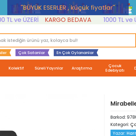
''BÜYÜK ESERLER , küçük fiyatlar''
L ve ÜZERİ
KARGO BEDAVA
1000 TL ve ÜZER
iler
Çok Satanlar
En Çok Oylananlar
Çocuk
Kolektif
Süreli Yayınlar
Araştırma
Edebiyatı
Mirabelle
Barkod:
978
Kategori:
Ço
Yazar:
Harr