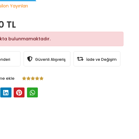
ilon Yayınları
0 TL
okta bulunmamaktadır.
önderi
Güvenli Alışveriş
İade ve Değişim
me ekle