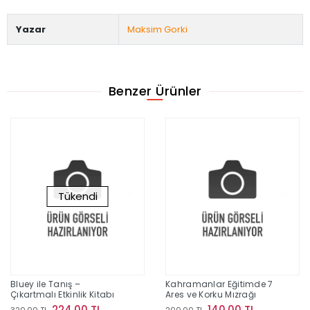
Yazar
Maksim Gorki
Benzer Ürünler
Tükendi
Bluey ile Tanış –
Kahramanlar Eğitimde 7
Çıkartmalı Etkinlik Kitabı
Ares ve Korku Mızrağı
224,00 TL
140,00 TL
320,00 TL
200,00 TL