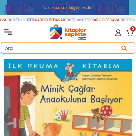
''BÜYÜK ESERLER , küçük fiyatlar''
VA
1000 TL ve ÜZERİ
KARGO BEDAVA
1000 TL ve ÜZERİ
KARGO BEDAVA
1000 TL ve
0