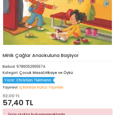
Minik Çağlar Anaokuluna Başlıyor
Barkod:
9786052955574
Kategori:
Çocuk Masal,Hikaye ve Öykü
Yazar:
Christian Tielmann
Yayınevi:
İş Bankası Kültür Yayınları
82,00 TL
57,40 TL
Ürün stokta bulunmamaktadır.