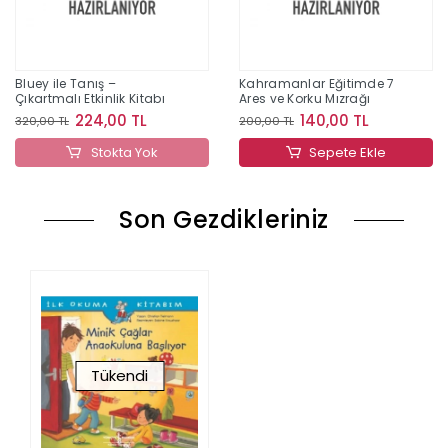
Bluey ile Tanış –
Kahramanlar Eğitimde 7
Çıkartmalı Etkinlik Kitabı
Ares ve Korku Mızrağı
224,00 TL
140,00 TL
320,00 TL
200,00 TL
Stokta Yok
Sepete Ekle
Son Gezdikleriniz
Tükendi