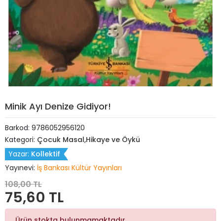
Minik Ayı Denize Gidiyor!
Barkod:
9786052956120
Kategori:
Çocuk Masal,Hikaye ve Öykü
Yazar:
Kollektif
Yayınevi:
İş Bankası Kültür Yayınları
108,00 TL
75,60 TL
Ürün stokta bulunmamaktadır.