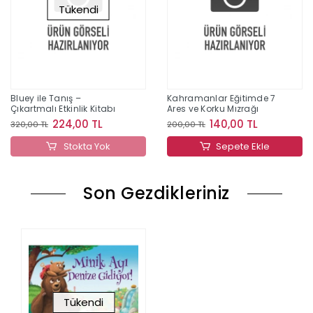
Tükendi
Bluey ile Tanış –
Kahramanlar Eğitimde 7
Çıkartmalı Etkinlik Kitabı
Ares ve Korku Mızrağı
224,00 TL
140,00 TL
320,00 TL
200,00 TL
Stokta Yok
Sepete Ekle
Son Gezdikleriniz
Tükendi