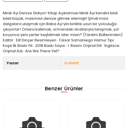
Minik Ayı Denize Gidiyor! Kitap Açıklaması Minik Ayı kendini bildi
bileli büyük, masmavi denize gitmek istemişti! Şimdi mavi
dalgalara ulaşmak için Baba Ayı’yla birlikte uzun bir yolculuğa
çıkıyorlar! Onlara katılmak, ormandaki dostlarıyla tanışmak, yol
boyunca yeni yerler keşfetmek ister misin? (Tanıtım Bülteninden)
Editör : Elif Dinçer Resimleyen : César Samaniego Hamur Tipi :
Kuşe İlk Baskı Yılı : 2018 Baskı Sayısı : 1. Basım Orijinal Dili : İngilizce
Orijinal Adı : Are We There Yet?
Yazar
Kollektif
Benzer Ürünler