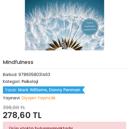
Mindfulness
Barkod:
9786058031463
Kategori:
Psikoloji
Yazar:
Mark Williams, Danny Penman
Yayınevi:
Diyojen Yayıncılık
398,00 TL
278,60 TL
Ürün stokta bulunmamaktadır.