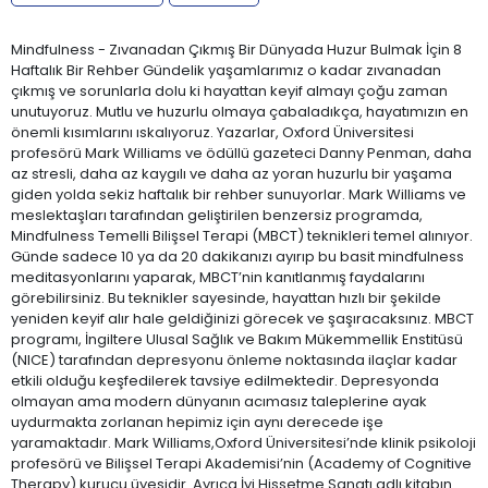
Mindfulness - Zıvanadan Çıkmış Bir Dünyada Huzur Bulmak İçin 8
Haftalık Bir Rehber Gündelik yaşamlarımız o kadar zıvanadan
çıkmış ve sorunlarla dolu ki hayattan keyif almayı çoğu zaman
unutuyoruz. Mutlu ve huzurlu olmaya çabaladıkça, hayatımızın en
önemli kısımlarını ıskalıyoruz. Yazarlar, Oxford Üniversitesi
profesörü Mark Williams ve ödüllü gazeteci Danny Penman, daha
az stresli, daha az kaygılı ve daha az yoran huzurlu bir yaşama
giden yolda sekiz haftalık bir rehber sunuyorlar. Mark Williams ve
meslektaşları tarafından geliştirilen benzersiz programda,
Mindfulness Temelli Bilişsel Terapi (MBCT) teknikleri temel alınıyor.
Günde sadece 10 ya da 20 dakikanızı ayırıp bu basit mindfulness
meditasyonlarını yaparak, MBCT’nin kanıtlanmış faydalarını
görebilirsiniz. Bu teknikler sayesinde, hayattan hızlı bir şekilde
yeniden keyif alır hale geldiğinizi görecek ve şaşıracaksınız. MBCT
programı, İngiltere Ulusal Sağlık ve Bakım Mükemmellik Enstitüsü
(NICE) tarafından depresyonu önleme noktasında ilaçlar kadar
etkili olduğu keşfedilerek tavsiye edilmektedir. Depresyonda
olmayan ama modern dünyanın acımasız taleplerine ayak
uydurmakta zorlanan hepimiz için aynı derecede işe
yaramaktadır. Mark Williams,Oxford Üniversitesi’nde klinik psikoloji
profesörü ve Bilişsel Terapi Akademisi’nin (Academy of Cognitive
Therapy) kurucu üyesidir. Ayrıca İyi Hissetme Sanatı adlı kitabın