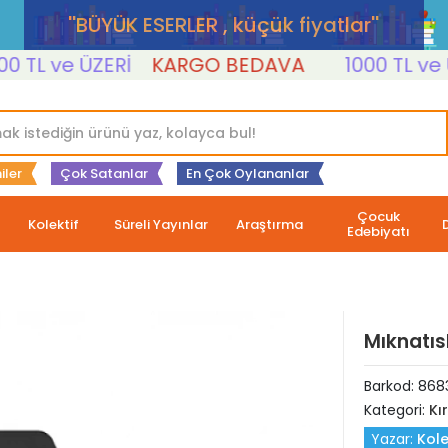
''BÜYÜK ESERLER , küçük fiyatlar''
L ve ÜZERİ
KARGO BEDAVA
1000 TL ve ÜZE
iler
Çok Satanlar
En Çok Oylananlar
Çocuk
Kolektif
Süreli Yayınlar
Araştırma
Edebiyatı
Mıknatıs
Barkod:
868
Kategori:
Kı
Yazar:
Kole