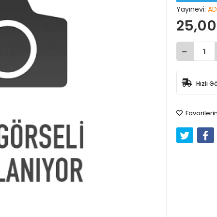
Yayınevi:
AD
25,00
Hızlı G
Favorileri