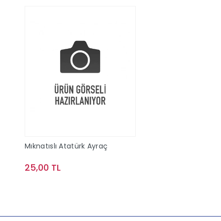
Mıknatıslı Atatürk Ayraç
25,00 TL
Sepete Ekle