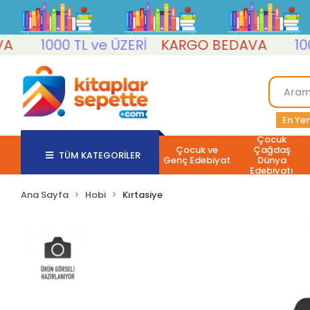
1000 TL ve ÜZERİ
KARGO BEDAVA
1000 T
En Yen
Çocuk
Çocuk ve
Çağdaş
TÜM KATEGORİLER
Genç Edebiyat
Dünya
Edebiyatı
Ana Sayfa
Hobi
Kırtasiye