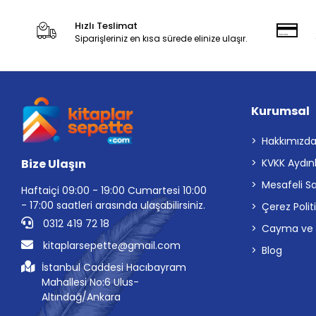
Hızlı Teslimat
Siparişleriniz en kısa sürede elinize ulaşır.
Kurumsal
Hakkımızd
Bize Ulaşın
KVKK Aydın
Mesafeli S
Haftaiçi 09:00 - 19:00 Cumartesi 10:00
- 17:00 saatleri arasında ulaşabilirsiniz.
Çerez Polit
0312 419 72 18
Cayma ve İp
kitaplarsepette@gmail.com
Blog
İstanbul Caddesi Hacıbayram
Mahallesi No:6 Ulus-
Altındağ/Ankara