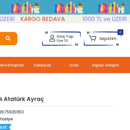
Rİ
KARGO BEDAVA
1000 TL ve ÜZERİ
KA
0
Giriş Yap
Sepetim
Üye Ol
Ders Kitapları
Edebiyat
Hobi
Kişisel Gelişim
lı Atatürk Ayraç
3675935963
rtasiye
ktif