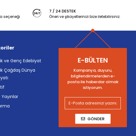
7 / 24 DESTEK
a seçeneği
Öneri ve şikayetlerinizi bize iletebilirsiniz.
oriler
E-BÜLTEN
k ve Genç Edebiyat
k Çağdaş Dünya
Kampanya, duyuru,
bilgilendirmelerden e-
yatı
posta ile haberdar olmak
tif
istiyorum.
i Yayınlar
tırma
GÖNDER