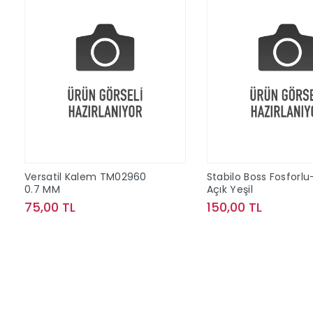
Versatil Kalem TM02960
Stabilo Boss Fosforlu
0.7 MM
Açık Yeşil
75,00 TL
150,00 TL
Sepete Ekle
Sepete Ek