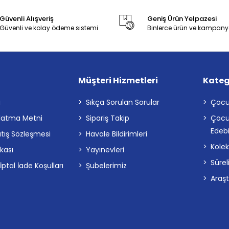
Güvenli Alışveriş
Geniş Ürün Yelpazesi
Güvenli ve kolay ödeme sistemi
Binlerce ürün ve kampany
Müşteri Hizmetleri
Kateg
a
Sıkça Sorulan Sorular
Çocu
latma Metni
Sipariş Takip
Çocu
Edebi
atış Sözleşmesi
Havale Bildirimleri
Kolek
ikası
Yayınevleri
Sürel
tal İade Koşulları
Şubelerimiz
Araş