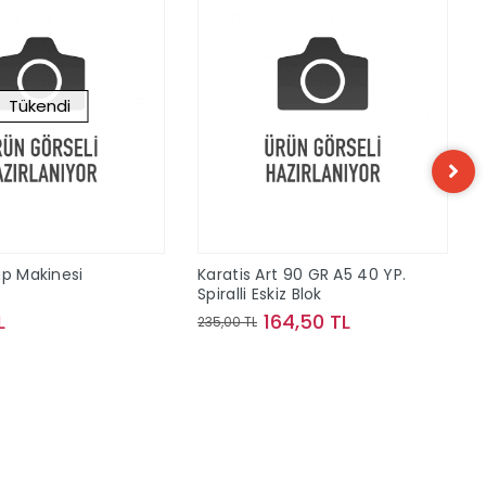
Tükendi
ap Makinesi
Karatis Art 90 GR A5 40 YP.
Spiralli Eskiz Blok
L
164,50 TL
235,00 TL
Stokta Yok
Sepete Ekle