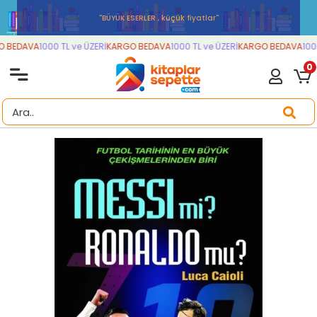
''BÜYÜK ESERLER , küçük fiyatlar''
 BEDAVA
1000 TL ve ÜZERİ
KARGO BEDAVA
1000 TL ve ÜZERİ
KARGO BEDAVA
1000
0