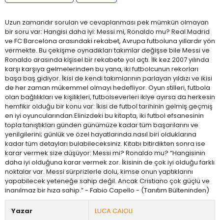
Uzun zamandır sorulan ve cevaplanması pek mümkün olmayan
bir soru var: Hangisi daha iyi: Messi mi, Ronaldo mu? Real Madrid
ve FC Barcelona arasındaki rekabet, Avrupa futboluna yıllardır yön
vermekte. Bu çekişme oynadıkları takımlar değişse bile Messi ve
Ronaldo arasında kişisel bir rekabete yol açtı. İlk kez 2007 yılında
karşı karşıya gelmelerinden bu yana, iki futbolcunun rekorları
başa baş gidiyor. İkisi de kendi takımlarının parlayan yıldızı ve ikisi
de her zaman mükemmel olmayı hedefliyor. Oyun stilleri, futbola
olan bağlılıkları ve kişilikleri, futbolseverleri ikiye ayırsa da herkesin
hemfikir olduğu bir konu var: İkisi de futbol tarihinin gelmiş geçmiş
en iyi oyuncularından.Elinizdeki bu kitapta, iki futbol efsanesinin
topla tanıştıkları günden günümüze kadar tüm başarılarını ve
yenilgilerini; günlük ve özel hayatlarında nasıl biri olduklarına
kadar tüm detayları bulabileceksiniz. Kitabı bitirdikten sonra ise
karar vermek size düşüyor: Messi mi? Ronaldo mu? “Hangisinin
daha iyi olduğuna karar vermek zor. İkisinin de çok iyi olduğu farklı
noktalar var. Messi sürprizlerle dolu, kimse onun yaptıklarını
yapabilecek yeteneğe sahip değil. Ancak Cristiano çok güçlü ve
inanılmaz bir hıza sahip.” - Fabio Capello - (Tanıtım Bülteninden)
Yazar
LUCA CAIOLI