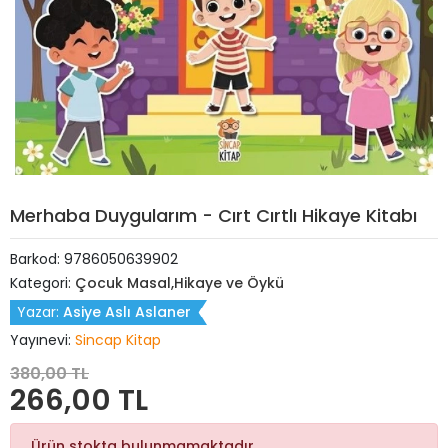
Merhaba Duygularım - Cırt Cırtlı Hikaye Kitabı
Barkod:
9786050639902
Kategori:
Çocuk Masal,Hikaye ve Öykü
Yazar:
Asiye Aslı Aslaner
Yayınevi:
Sincap Kitap
380,00 TL
266,00 TL
Ürün stokta bulunmamaktadır.