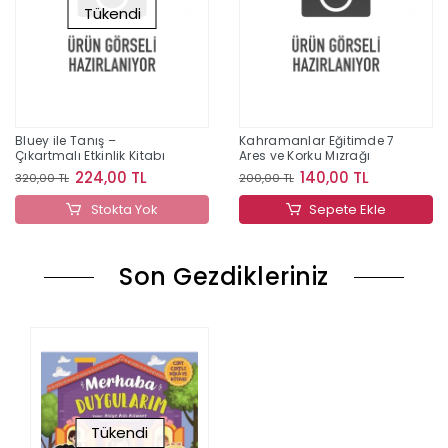
Tükendi
Bluey ile Tanış –
Kahramanlar Eğitimde 7
Çıkartmalı Etkinlik Kitabı
Ares ve Korku Mızrağı
224,00 TL
140,00 TL
320,00 TL
200,00 TL
Stokta Yok
Sepete Ekle
Son Gezdikleriniz
Tükendi