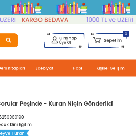
Rİ
KARGO BEDAVA
1000 TL ve ÜZERİ
KA
0
Giriş Yap
Sepetim
Üye Ol
Ders Kitapları
Edebiyat
Hobi
Kişisel Gelişim
Sorular Peşinde - Kuran Niçin Gönderildi
6256360198
cuk Dini Eğitim
eyye Turan