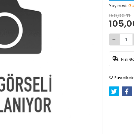
Yayınevi:
Gü
150,00 TL
105,0
Hızlı G
Favorileri