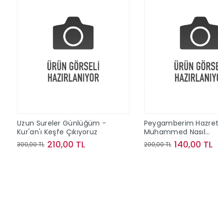
Uzun Sureler Günlüğüm -
Peygamberim Hazret
Kur'an'ı Keşfe Çıkıyoruz
Muhammed Nasıl
Biriydi?;Eren'in Akıllıc
210,00 TL
140,00 TL
300,00 TL
200,00 TL
Soruları
Sepete Ekle
Sepete Ek