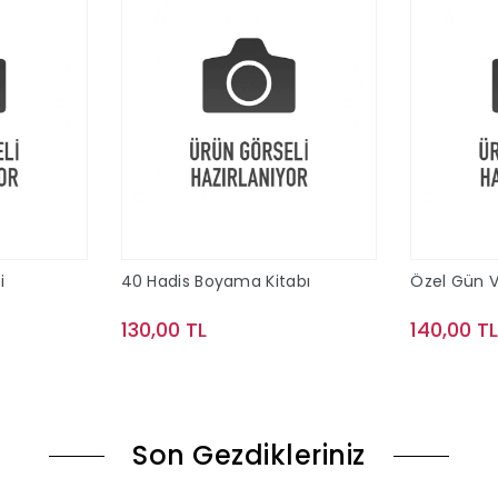
i
40 Hadis Boyama Kitabı
Özel Gün 
a
130,00 TL
140,00 T
le
Sepete Ekle
Son Gezdikleriniz