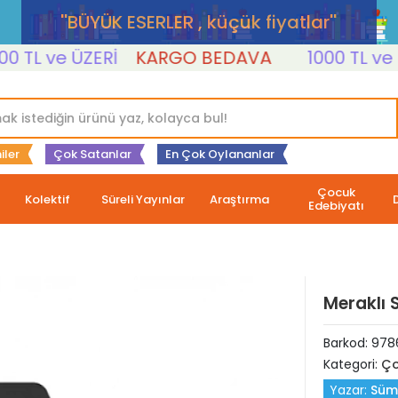
''BÜYÜK ESERLER , küçük fiyatlar''
L ve ÜZERİ
KARGO BEDAVA
1000 TL ve ÜZE
iler
Çok Satanlar
En Çok Oylananlar
Çocuk
Kolektif
Süreli Yayınlar
Araştırma
Edebiyatı
Meraklı 
Barkod:
978
Kategori:
Ço
Yazar:
Süm