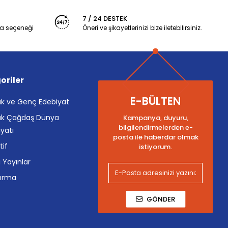
7 / 24 DESTEK
a seçeneği
Öneri ve şikayetlerinizi bize iletebilirsiniz.
oriler
E-BÜLTEN
k ve Genç Edebiyat
k Çağdaş Dünya
Kampanya, duyuru,
bilgilendirmelerden e-
yatı
posta ile haberdar olmak
tif
istiyorum.
i Yayınlar
tırma
GÖNDER