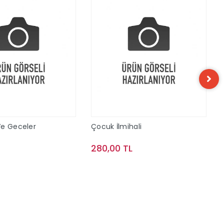
Ve Geceler
Çocuk İlmihali
L
280,00 TL
Sepete Ekle
Sepete Ekle