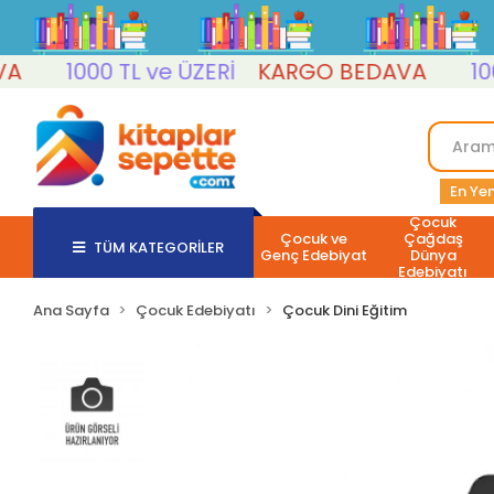
1000 TL ve ÜZERİ
KARGO BEDAVA
1000 T
En Yen
Çocuk
Çocuk ve
Çağdaş
TÜM KATEGORİLER
Genç Edebiyat
Dünya
Edebiyatı
Ana Sayfa
Çocuk Edebiyatı
Çocuk Dini Eğitim