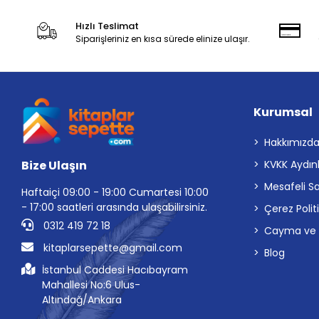
Hızlı Teslimat
Siparişleriniz en kısa sürede elinize ulaşır.
Kurumsal
Hakkımızd
Bize Ulaşın
KVKK Aydın
Mesafeli S
Haftaiçi 09:00 - 19:00 Cumartesi 10:00
- 17:00 saatleri arasında ulaşabilirsiniz.
Çerez Polit
0312 419 72 18
Cayma ve İp
kitaplarsepette@gmail.com
Blog
İstanbul Caddesi Hacıbayram
Mahallesi No:6 Ulus-
Altındağ/Ankara