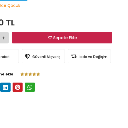
lce Çocuk
0 TL
Sepete Ekle
önderi
Güvenli Alışveriş
İade ve Değişim
me ekle