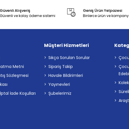
Güvenli Alışveriş
Geniş Ürün Yelpazesi
Güvenli ve kolay ödeme sistemi
Binlerce ürün ve kampany
Müşteri Hizmetleri
Kateg
a
Sıkça Sorulan Sorular
Çocu
latma Metni
Sipariş Takip
Çocu
Edebi
atış Sözleşmesi
Havale Bildirimleri
Kolek
ikası
Yayınevleri
Sürel
tal İade Koşulları
Şubelerimiz
Araş