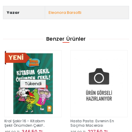
Yazar
Eleonora Barsotti
Benzer Ürünler
Tükendi
Kral Şakir 16 - Kitabım
Hasta Pasta: Evrenin En
Şekil Önümden Çekil!
Saçma Macerası
(Ciltli)
346,50 TL
227,50 TL
495,00 TL
325,00 TL