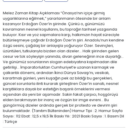
Melez Zaman Kitap Açıklaması “Önasya’nın içiçe girmiş
uygarlıklarına eğilmek,” yararlanmanın ötesinde bir anlam
kazanıyor Erdoğan Özer’in şiirinde. Çünkü o, günümüzü
kavramanın nesnel koşullarını, bu toprağın tarihsel yazgısında
buluyor. Kısır ve yoz sapmalara karşı, halkımızın hayat süreciyle
bütünleşmeye çağrıdır Erdoğan Özer’in şiiri. Anadolu’nun kendine
özgü sesini, çağdaş bir anlayışla yoğuruyor Özer. Sevinçleri,
üzüntüleri, tutkularıyla bizden olan dizeler... Halk şiirinden gelen
cesur ve tok söyleyişin yanında, divan geleneğinin ince duyarlığı...
Ve günümüz sorunlarının slogan edebiyatına kapılmadan dile
getirilişi... İmparatorluktan Cumhuriyet’e uzanan karmaşık ve
çalkantılı dönemi, ardından İkinci Dünya Savaşı’nı, vesikalı,
karartmalı günleri, yeni kuşağın pek az bildiği bu gerçekleri,
güncel sorunlarla ilinti kurarak şiirleştiren Özer’in sanatı, nesnel
karşıtlıklara dayalı bir estetiğin başarılı örneklerini vermesi
açısından da yeni bir aşamadır. Sakin fakat çarpıcı, hoşgörüyü
elden bırakmayan bir inanç ve özgün bir imge evreni... Bu
güngörmüş dizeler ardında gerçek bir protesto ve devrim şiiri
bulunmaktadır. (Tanıtım Bülteninden) Hamur Tipi : 2. Hamur Sayfa
Sayısı : 112 Ebat : 12,5 x 19,5 İlk Baskı Yılı : 2021 Baskı Sayısı : 1. Basım Dil
: Türkçe