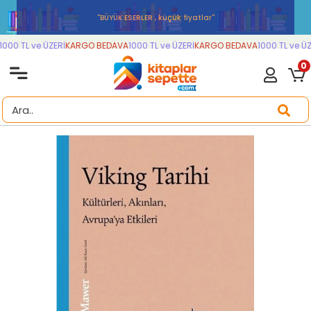
''BÜYÜK ESERLER , küçük fiyatlar''
000 TL ve ÜZERİ
KARGO BEDAVA
1000 TL ve ÜZERİ
KARGO BEDAVA
1000 TL ve ÜZE
0