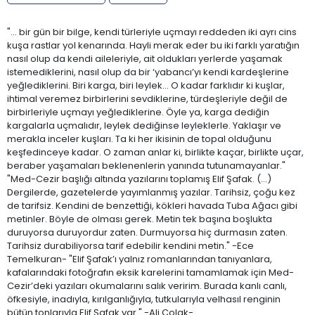
"... bir gün bir bilge, kendi türleriyle uçmayı reddeden iki ayrı cins
kuşa rastlar yol kenarında. Hayli merak eder bu iki farklı yaratığın
nasıl olup da kendi aileleriyle, ait oldukları yerlerde yaşamak
istemediklerini, nasıl olup da bir ‘yabancı’yı kendi kardeşlerine
yeğlediklerini. Biri karga, biri leylek... O kadar farklıdır ki kuşlar,
ihtimal veremez birbirlerini sevdiklerine, türdeşleriyle değil de
birbirleriyle uçmayı yeğlediklerine. Öyle ya, karga dediğin
kargalarla uçmalıdır, leylek dediğinse leyleklerle. Yaklaşır ve
merakla inceler kuşları. Ta ki her ikisinin de topal olduğunu
keşfedinceye kadar. O zaman anlar ki, birlikte kaçar, birlikte uçar,
beraber yaşamaları beklenenlerin yanında tutunamayanlar."
"Med-Cezir başlığı altında yazılarını toplamış Elif Şafak. (...)
Dergilerde, gazetelerde yayımlanmış yazılar. Tarihsiz, çoğu kez
de tarifsiz. Kendini de benzettiği, kökleri havada Tuba Ağacı gibi
metinler. Böyle de olması gerek. Metin tek başına boşlukta
duruyorsa duruyordur zaten. Durmuyorsa hiç durmasın zaten.
Tarihsiz durabiliyorsa tarif edebilir kendini metin." -Ece
Temelkuran- "Elif Şafak’ı yalnız romanlarından tanıyanlara,
kafalarındaki fotoğrafın eksik karelerini tamamlamak için Med-
Cezir’deki yazıları okumalarını salık veririm. Burada kanlı canlı,
öfkesiyle, inadıyla, kırılganlığıyla, tutkularıyla velhasıl renginin
bütün tonlarıyla Elif Şafak var." -Ali Çolak-