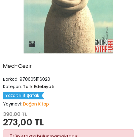
Med-Cezir
Barkod:
9786051116020
Kategori:
Türk Edebiyatı
Yazar:
Elif Şafak
Yayınevi:
Doğan Kitap
390,00 TL
273,00 TL
Ürün stokta bulunmamaktadır.