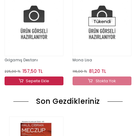
Tükendi
Gılgamış Destanı
Mona Lisa
157,50 TL
81,20 TL
225,00 TL
116,00 TL
Sepete Ekle
Stokta Yok
Son Gezdikleriniz