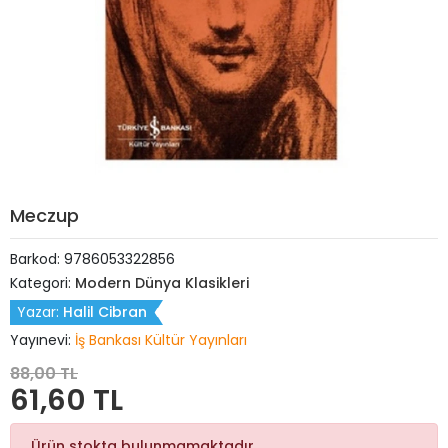
Meczup
Barkod:
9786053322856
Kategori:
Modern Dünya Klasikleri
Yazar:
Halil Cibran
Yayınevi:
İş Bankası Kültür Yayınları
88,00 TL
61,60 TL
Ürün stokta bulunmamaktadır.