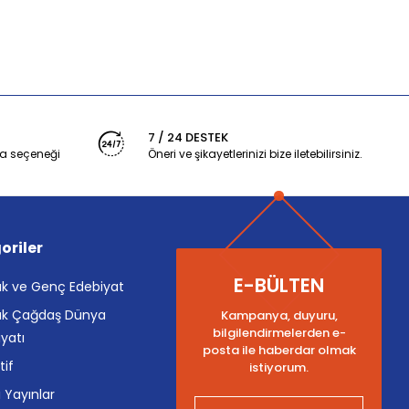
7 / 24 DESTEK
a seçeneği
Öneri ve şikayetlerinizi bize iletebilirsiniz.
oriler
E-BÜLTEN
k ve Genç Edebiyat
k Çağdaş Dünya
Kampanya, duyuru,
bilgilendirmelerden e-
yatı
posta ile haberdar olmak
tif
istiyorum.
i Yayınlar