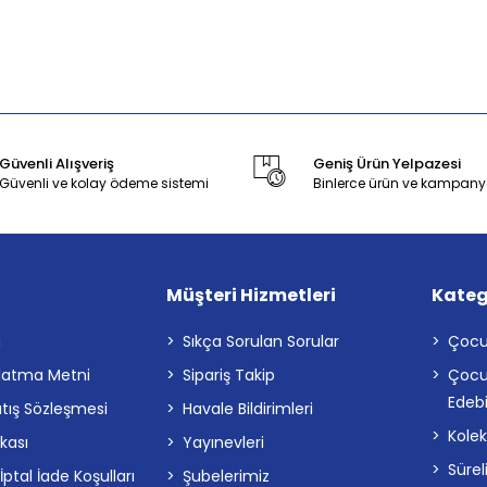
Güvenli Alışveriş
Geniş Ürün Yelpazesi
Güvenli ve kolay ödeme sistemi
Binlerce ürün ve kampany
Müşteri Hizmetleri
Kateg
a
Sıkça Sorulan Sorular
Çocu
latma Metni
Sipariş Takip
Çocu
Edebi
atış Sözleşmesi
Havale Bildirimleri
Kolek
ikası
Yayınevleri
Sürel
tal İade Koşulları
Şubelerimiz