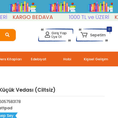
KARGO BEDAVA
1000 TL ve ÜZERİ
KARG
0
Giriş Yap
Sepetim
Üye Ol
Ders Kitapları
Edebiyat
Hobi
Kişisel Gelişim
Küçük Vedası (Ciltsiz)
6057583178
ttpad
nep Sey