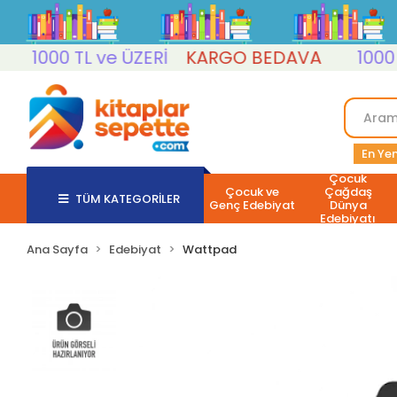
1000 TL ve ÜZERİ
KARGO BEDAVA
1000 TL 
En Yen
Çocuk
Çocuk ve
Çağdaş
TÜM KATEGORİLER
Genç Edebiyat
Dünya
Edebiyatı
Ana Sayfa
Edebiyat
Wattpad