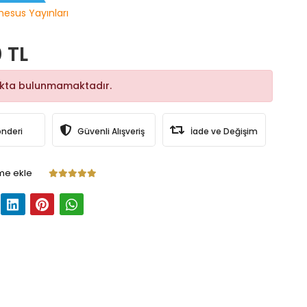
hesus Yayınları
 TL
okta bulunmamaktadır.
önderi
Güvenli Alışveriş
İade ve Değişim
me ekle