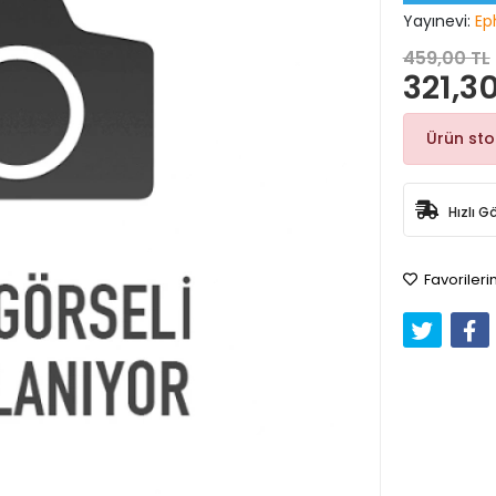
Yayınevi:
Ep
459,00 TL
321,30
Ürün st
Hızlı G
Favorileri