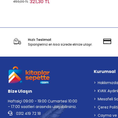
321,30 TL
459,00 TL
Stokta Yok
Hızlı Teslimat
Siparişleriniz en kısa sürede elinize ulaşır.
Kurumsal
Hakkımızd
Bize Ulaşın
KVKK Aydın
Mesafeli S
Haftaiçi 09:00 - 19:00 Cumartesi 10:00
- 17:00 saatleri arasında ulaşabilirsiniz.
Çerez Polit
0312 419 72 18
Cayma ve İp