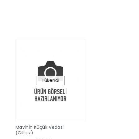
Stokta Yok
Stokta Y
Tükendi
Mavinin Küçük Vedası
(Ciltsiz)