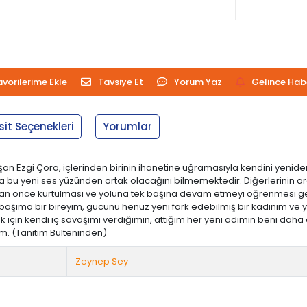
avorilerime Ekle
Tavsiye Et
Yorum Yaz
Gelince Hab
sit Seçenekleri
Yorumlar
lışan Ezgi Çora, içlerinden birinin ihanetine uğramasıyla kendini yen
a bu yeni ses yüzünden ortak olacağını bilmemektedir. Diğerlerinin a
bir an önce kurtulması ve yoluna tek başına devam etmeyi öğrenmesi 
aşıma bir bireyim, gücünü henüz yeni fark edebilmiş bir kadınım ve y
için kendi iç savaşımı verdiğimin, attığım her yeni adımın beni daha 
m. (Tanıtım Bülteninden)
Zeynep Sey