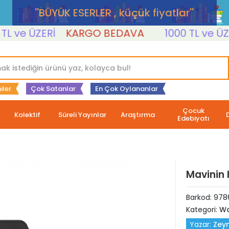
''BÜYÜK ESERLER , küçük fiyatlar''
ve ÜZERİ
KARGO BEDAVA
1000 TL ve ÜZERİ
iler
Çok Satanlar
En Çok Oylananlar
Çocuk
Kolektif
Süreli Yayınlar
Araştırma
Edebiyatı
Mavinin 
Barkod:
978
Kategori:
Wa
Yazar:
Zey