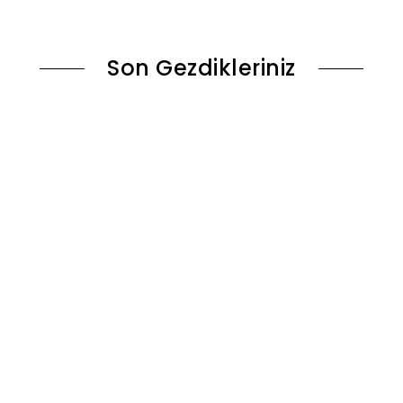
ok
Sepete Ekle
Son Gezdikleriniz