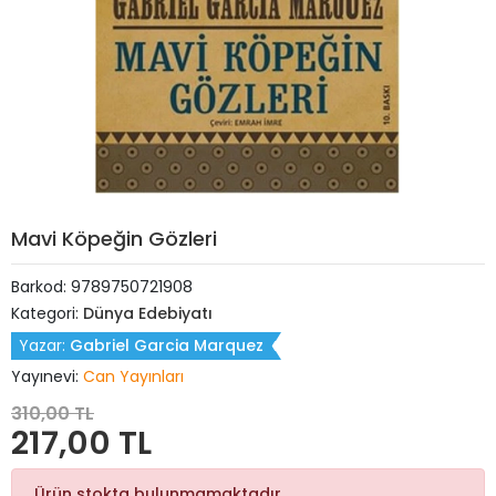
Mavi Köpeğin Gözleri
Barkod:
9789750721908
Kategori:
Dünya Edebiyatı
Yazar:
Gabriel Garcia Marquez
Yayınevi:
Can Yayınları
310,00 TL
217,00 TL
Ürün stokta bulunmamaktadır.