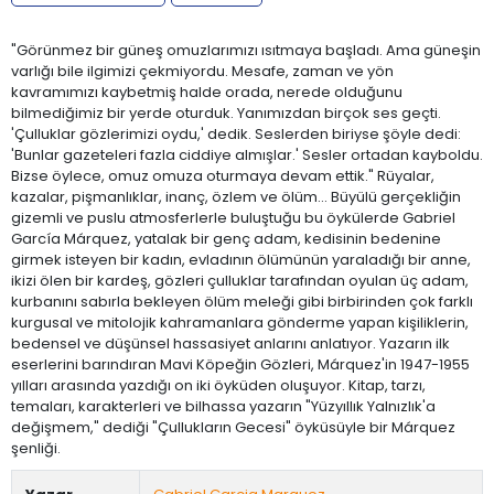
"Görünmez bir güneş omuzlarımızı ısıtmaya başladı. Ama güneşin
varlığı bile ilgimizi çekmiyordu. Mesafe, zaman ve yön
kavramımızı kaybetmiş halde orada, nerede olduğunu
bilmediğimiz bir yerde oturduk. Yanımızdan birçok ses geçti.
'Çulluklar gözlerimizi oydu,' dedik. Seslerden biriyse şöyle dedi:
'Bunlar gazeteleri fazla ciddiye almışlar.' Sesler ortadan kayboldu.
Bizse öylece, omuz omuza oturmaya devam ettik." Rüyalar,
kazalar, pişmanlıklar, inanç, özlem ve ölüm... Büyülü gerçekliğin
gizemli ve puslu atmosferlerle buluştuğu bu öykülerde Gabriel
García Márquez, yatalak bir genç adam, kedisinin bedenine
girmek isteyen bir kadın, evladının ölümünün yaraladığı bir anne,
ikizi ölen bir kardeş, gözleri çulluklar tarafından oyulan üç adam,
kurbanını sabırla bekleyen ölüm meleği gibi birbirinden çok farklı
kurgusal ve mitolojik kahramanlara gönderme yapan kişiliklerin,
bedensel ve düşünsel hassasiyet anlarını anlatıyor. Yazarın ilk
eserlerini barındıran Mavi Köpeğin Gözleri, Márquez'in 1947-1955
yılları arasında yazdığı on iki öyküden oluşuyor. Kitap, tarzı,
temaları, karakterleri ve bilhassa yazarın "Yüzyıllık Yalnızlık'a
değişmem," dediği "Çullukların Gecesi" öyküsüyle bir Márquez
şenliği.