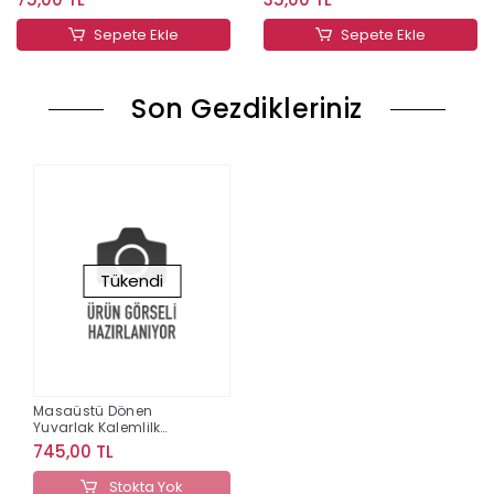
Sepete Ekle
Sepete Ekle
Son Gezdikleriniz
Tükendi
Masaüstü Dönen
Yuvarlak Kalemlilk
71086
745,00 TL
Stokta Yok