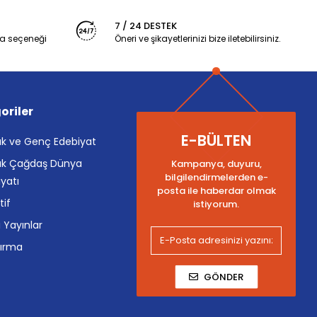
7 / 24 DESTEK
a seçeneği
Öneri ve şikayetlerinizi bize iletebilirsiniz.
oriler
E-BÜLTEN
k ve Genç Edebiyat
k Çağdaş Dünya
Kampanya, duyuru,
bilgilendirmelerden e-
yatı
posta ile haberdar olmak
tif
istiyorum.
i Yayınlar
tırma
GÖNDER