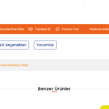
avorilerime Ekle
Tavsiye Et
Yorum Yaz
Gelince Hab
sit Seçenekleri
Yorumlar
med Günbay Yıldız
Benzer Ürünler