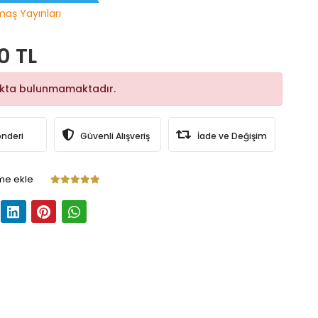
maş Yayınları
0 TL
okta bulunmamaktadır.
önderi
Güvenli Alışveriş
İade ve Değişim
me ekle