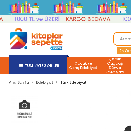
1000 TL ve ÜZERİ
KARGO BEDAVA
1000 TL
En Yen
Çocuk
Çocuk ve
Çağdaş
TÜM KATEGORİLER
Genç Edebiyat
Dünya
Edebiyatı
Ana Sayfa
Edebiyat
Türk Edebiyatı