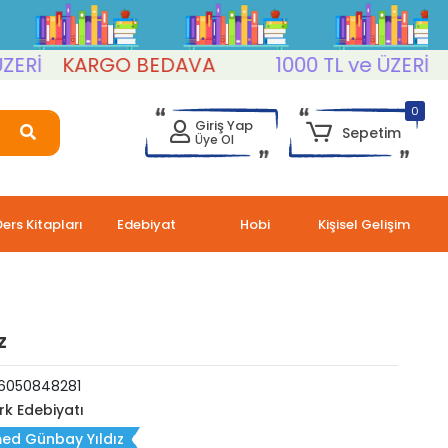
İ
KARGO BEDAVA
1000 TL ve ÜZERİ
KA
0
Giriş Yap
Sepetim
Üye Ol
Ders Kitapları
Edebiyat
Hobi
Kişisel Gelişim
z
6050848281
rk Edebiyatı
ed Günbay Yıldız