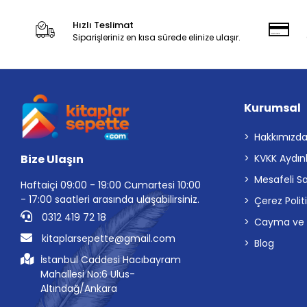
Hızlı Teslimat
Siparişleriniz en kısa sürede elinize ulaşır.
Kurumsal
Hakkımızd
Bize Ulaşın
KVKK Aydın
Mesafeli S
Haftaiçi 09:00 - 19:00 Cumartesi 10:00
- 17:00 saatleri arasında ulaşabilirsiniz.
Çerez Polit
0312 419 72 18
Cayma ve İp
kitaplarsepette@gmail.com
Blog
İstanbul Caddesi Hacıbayram
Mahallesi No:6 Ulus-
Altındağ/Ankara