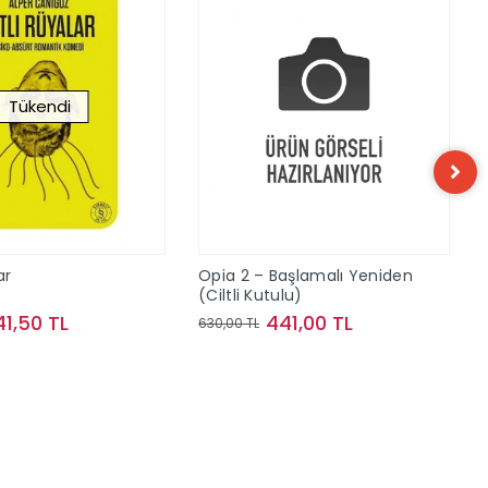
Tükendi
ar
Opia 2 – Başlamalı Yeniden
(Ciltli Kutulu)
41,50 TL
441,00 TL
630,00 TL
Stokta Yok
Sepete Ekle