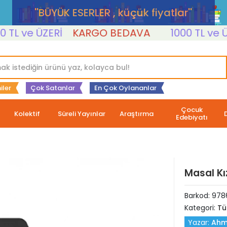
''BÜYÜK ESERLER , küçük fiyatlar''
 ve ÜZERİ
KARGO BEDAVA
1000 TL ve ÜZER
iler
Çok Satanlar
En Çok Oylananlar
Çocuk
Kolektif
Süreli Yayınlar
Araştırma
Edebiyatı
Masal Kı
Barkod:
978
Kategori:
Tü
Yazar:
Ahm