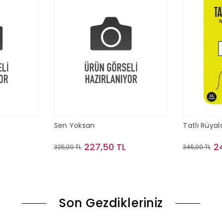
Sen Yoksan
Tatlı Rüyal
227,50 TL
2
325,00 TL
345,00 TL
le
Sepete Ekle
Son Gezdikleriniz