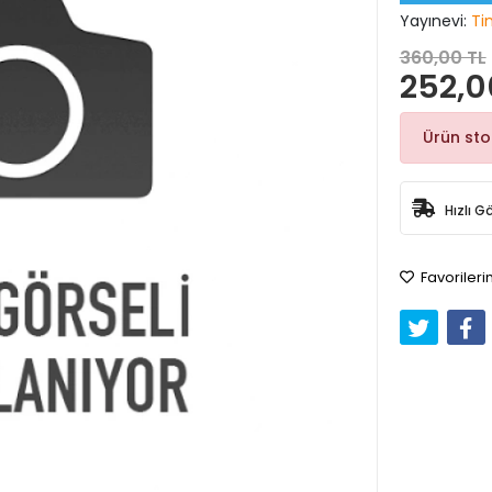
Yayınevi:
Ti
360,00 TL
252,0
Ürün st
Hızlı G
Favorileri