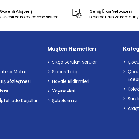
Güvenli Alışveriş
Geniş Ürün Yelpazesi
Güvenli ve kolay ödeme sistemi
Binlerce ürün ve kampany
Müşteri Hizmetleri
Kateg
a
Sıkça Sorulan Sorular
Çocu
latma Metni
Sipariş Takip
Çocu
Edebi
atış Sözleşmesi
Havale Bildirimleri
Kolek
ikası
Yayınevleri
Sürel
tal İade Koşulları
Şubelerimiz
Araş