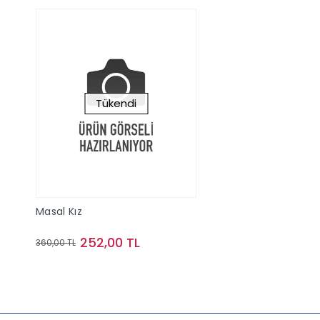
Tükendi
Masal Kız
252,00 TL
360,00 TL
Stokta Yok