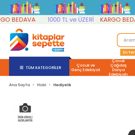
 BEDAVA
1000 TL ve ÜZERİ
KARGO BEDAV
En Yen
Çocuk
Çocuk ve
Çağdaş
TÜM KATEGORİLER
Genç Edebiyat
Dünya
Edebiyatı
Ana Sayfa
Hobi
Hediyelik