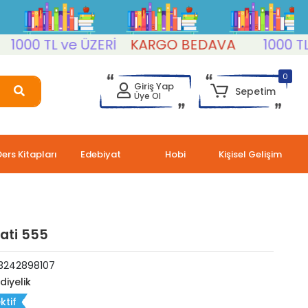
00 TL ve ÜZERİ
KARGO BEDAVA
1000 TL ve
0
Giriş Yap
Sepetim
Üye Ol
Ders Kitapları
Edebiyat
Hobi
Kişisel Gelişim
ati 555
3242898107
diyelik
ktif