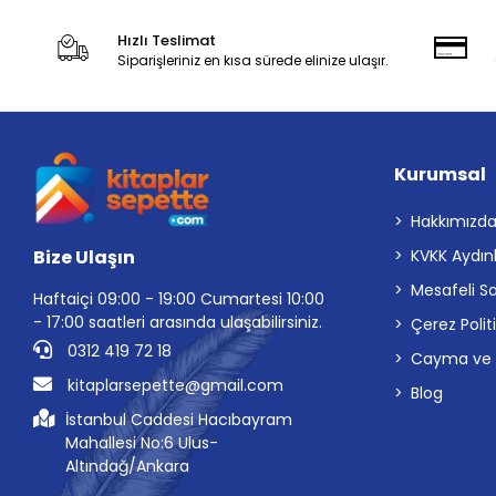
Hızlı Teslimat
Siparişleriniz en kısa sürede elinize ulaşır.
Kurumsal
Hakkımızd
Bize Ulaşın
KVKK Aydın
Mesafeli S
Haftaiçi 09:00 - 19:00 Cumartesi 10:00
- 17:00 saatleri arasında ulaşabilirsiniz.
Çerez Polit
0312 419 72 18
Cayma ve İp
kitaplarsepette@gmail.com
Blog
İstanbul Caddesi Hacıbayram
Mahallesi No:6 Ulus-
Altındağ/Ankara