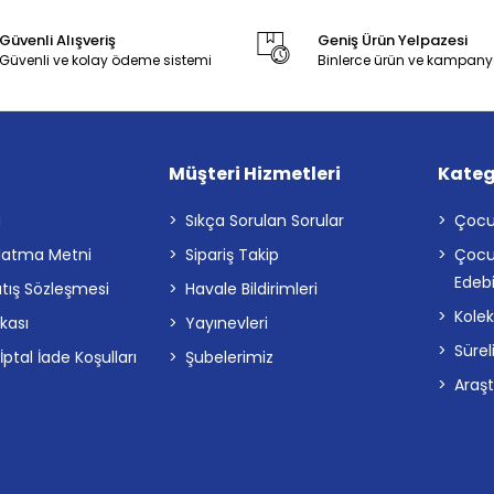
Güvenli Alışveriş
Geniş Ürün Yelpazesi
Güvenli ve kolay ödeme sistemi
Binlerce ürün ve kampany
Müşteri Hizmetleri
Kateg
a
Sıkça Sorulan Sorular
Çocu
latma Metni
Sipariş Takip
Çocu
Edebi
atış Sözleşmesi
Havale Bildirimleri
Kolek
ikası
Yayınevleri
Sürel
tal İade Koşulları
Şubelerimiz
Araş