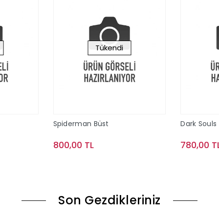
Tükendi
Spiderman Büst
Dark Souls 
800,00 TL
780,00 T
ok
Stokta Yok
Son Gezdikleriniz