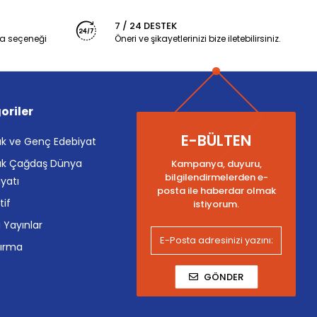
7 / 24 DESTEK
a seçeneği
Öneri ve şikayetlerinizi bize iletebilirsiniz.
oriler
E-BÜLTEN
k ve Genç Edebiyat
k Çağdaş Dünya
Kampanya, duyuru,
bilgilendirmelerden e-
yatı
posta ile haberdar olmak
tif
istiyorum.
i Yayınlar
tırma
GÖNDER