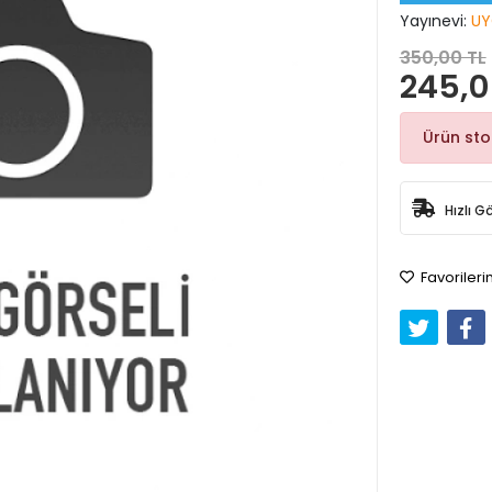
Yayınevi:
UY
350,00 TL
245,0
Ürün st
Hızlı G
Favorileri