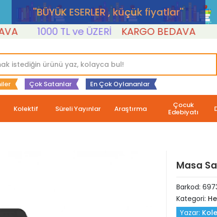
''BÜYÜK ESERLER , küçük fiyatlar''
A
1000 TL ve ÜZERİ
KARGO BEDAVA
10
iler
Çok Satanlar
En Çok Oylananlar
Çocuk
Kolektif
Süreli Yayınlar
Araştırma
Edebiyatı
Masa Sa
Barkod:
697
Kategori:
He
Yazar:
Kole