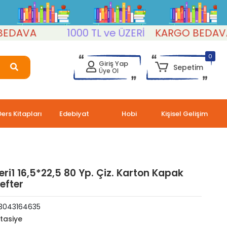
DAVA
1000 TL ve ÜZERİ
KARGO BEDAVA
0
Giriş Yap
Sepetim
Üye Ol
Ders Kitapları
Edebiyat
Hobi
Kişisel Gelişim
eri1 16,5*22,5 80 Yp. Çiz. Karton Kapak
Defter
3043164635
rtasiye