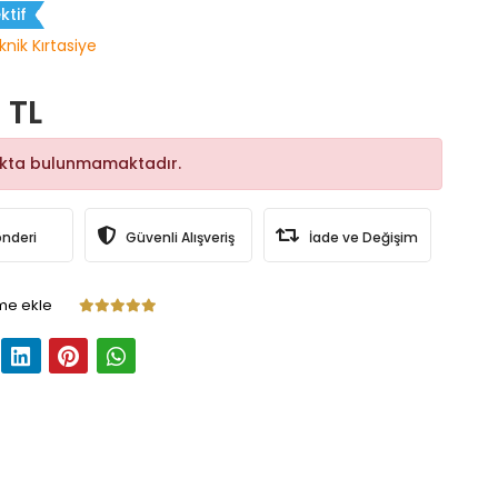
ktif
knik Kırtasiye
 TL
okta bulunmamaktadır.
önderi
Güvenli Alışveriş
İade ve Değişim
me ekle