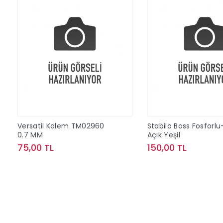
Versatil Kalem TM02960
Stabilo Boss Fosforlu
0.7 MM
Açık Yeşil
75,00 TL
150,00 TL
Sepete Ekle
Sepete Ek