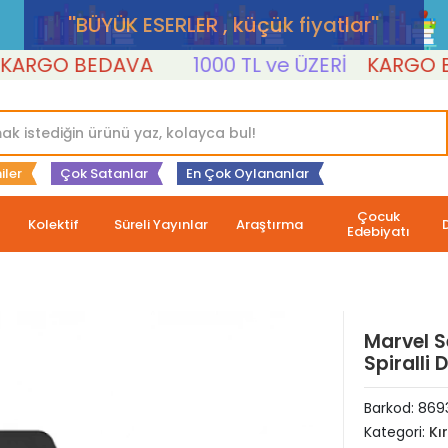
''BÜYÜK ESERLER , küçük fiyatlar''
RGO BEDAVA
1000 TL ve ÜZERİ
KARGO BE
iler
Çok Satanlar
En Çok Oylananlar
Çocuk
Kolektif
Süreli Yayınlar
Araştırma
Edebiyatı
Marvel S
Spiralli 
Barkod:
869
Kategori:
Kı