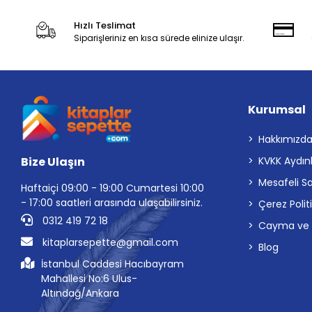
Hızlı Teslimat
Siparişleriniz en kısa sürede elinize ulaşır.
Kurumsal
Hakkımızd
Bize Ulaşın
KVKK Aydın
Mesafeli S
Haftaiçi 09:00 - 19:00 Cumartesi 10:00
- 17:00 saatleri arasında ulaşabilirsiniz.
Çerez Polit
0312 419 72 18
Cayma ve İp
kitaplarsepette@gmail.com
Blog
İstanbul Caddesi Hacıbayram
Mahallesi No:6 Ulus-
Altındağ/Ankara