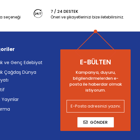
7 / 24 DESTEK
a seçeneği
Öneri ve şikayetlerinizi bize iletebilirsiniz.
oriler
E-BÜLTEN
k ve Genç Edebiyat
k Çağdaş Dünya
Kampanya, duyuru,
bilgilendirmelerden e-
yatı
posta ile haberdar olmak
tif
istiyorum.
i Yayınlar
tırma
GÖNDER