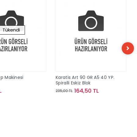
Tükendi
ap Makinesi
Karatis Art 90 GR A5 40 YP.
Spiralli Eskiz Blok
L
164,50 TL
235,00 TL
Stokta Yok
Sepete Ekle