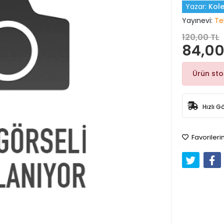
Yazar:
Kole
Yayınevi:
Te
120,00 TL
84,00
Ürün st
Hızlı G
Favorileri