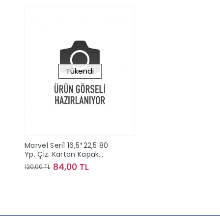
Tükendi
Marvel Seri1 16,5*22,5 80
Yp. Çiz. Karton Kapak
Spiralli Defter
84,00 TL
120,00 TL
Stokta Yok