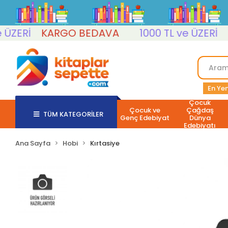
ZERİ
KARGO BEDAVA
1000 TL ve ÜZERİ
KA
En Yen
Çocuk
Çocuk ve
Çağdaş
TÜM KATEGORİLER
Genç Edebiyat
Dünya
Edebiyatı
Ana Sayfa
Hobi
Kırtasiye