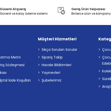
Güvenli Alışveriş
Geniş Ürün Yelpazesi
Güvenli ve kolay ödeme sistemi
Binlerce ürün ve kampany
Müşteri Hizmetleri
Kateg
a
Sıkça Sorulan Sorular
Çocu
latma Metni
Sipariş Takip
Çocu
Edebi
atış Sözleşmesi
Havale Bildirimleri
Kolek
ikası
Yayınevleri
Sürel
tal İade Koşulları
Şubelerimiz
Araş