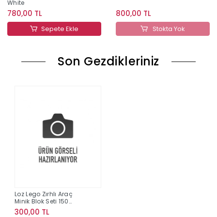
White
780,00 TL
800,00 TL
Sepete Ekle
Stokta Yok
Son Gezdikleriniz
Loz Lego Zırhlı Araç
Minik Blok Seti 150
Parça 8617
300,00 TL