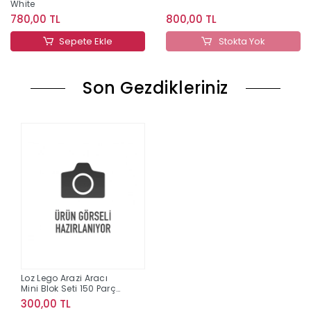
White
780,00 TL
800,00 TL
Sepete Ekle
Stokta Yok
Son Gezdikleriniz
Loz Lego Arazi Aracı
Mini Blok Seti 150 Parça
8621
300,00 TL