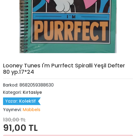
Looney Tunes I'm Purrfect Spiralli Yeşil Defter
80 yp.17*24
Barkod:
8682059388630
Kategori:
Kırtasiye
Yazar:
Kolektif
Yayınevi:
Mabbels
130,00 TL
91,00 TL