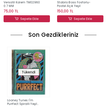
Versatil Kalem TM02960
Stabilo Boss Fosforlu-
0.7 MM
Pastel Açık Yeşil
75,00 TL
150,00 TL
Sepete Ekle
Sepete Ekle
Son Gezdikleriniz
Tükendi
Looney Tunes I'm
Purrfect Spiralli Yeşil