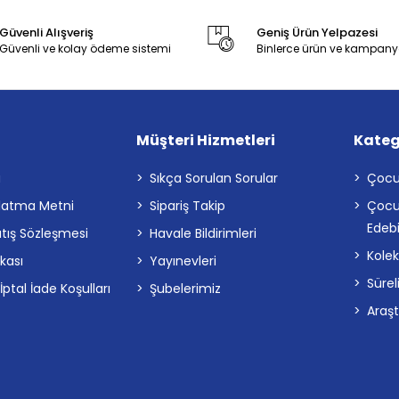
Güvenli Alışveriş
Geniş Ürün Yelpazesi
Güvenli ve kolay ödeme sistemi
Binlerce ürün ve kampany
Müşteri Hizmetleri
Kateg
a
Sıkça Sorulan Sorular
Çocu
latma Metni
Sipariş Takip
Çocu
Edebi
atış Sözleşmesi
Havale Bildirimleri
Kolek
ikası
Yayınevleri
Sürel
tal İade Koşulları
Şubelerimiz
Araş