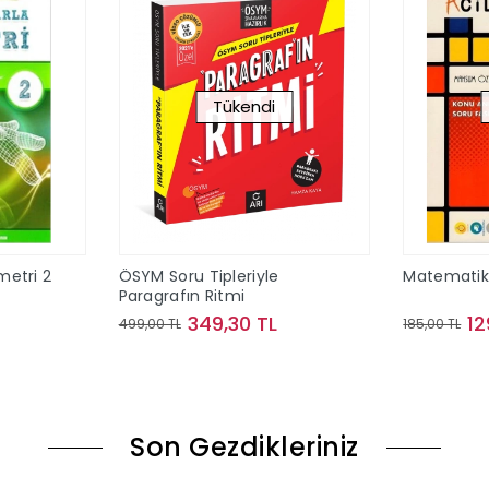
Tükendi
etri 2
ÖSYM Soru Tipleriyle
Matematik 
Paragrafın Ritmi
349,30 TL
12
499,00 TL
185,00 TL
le
Stokta Yok
Son Gezdikleriniz