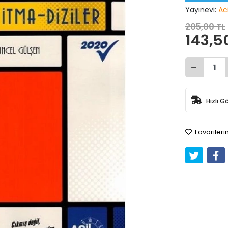
Yayınevi:
Aci
205,00 TL
143,5
Hızlı G
Favorileri