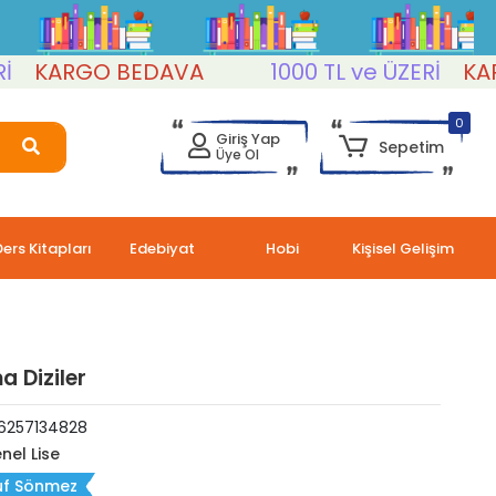
ARGO BEDAVA
1000 TL ve ÜZERİ
KARGO 
0
Giriş Yap
Sepetim
Üye Ol
Ders Kitapları
Edebiyat
Hobi
Kişisel Gelişim
a Diziler
6257134828
nel Lise
uf Sönmez