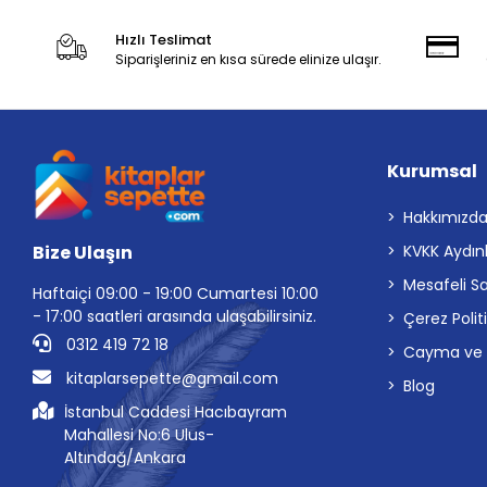
Hızlı Teslimat
Siparişleriniz en kısa sürede elinize ulaşır.
Kurumsal
Hakkımızd
Bize Ulaşın
KVKK Aydın
Mesafeli S
Haftaiçi 09:00 - 19:00 Cumartesi 10:00
- 17:00 saatleri arasında ulaşabilirsiniz.
Çerez Polit
0312 419 72 18
Cayma ve İp
kitaplarsepette@gmail.com
Blog
İstanbul Caddesi Hacıbayram
Mahallesi No:6 Ulus-
Altındağ/Ankara