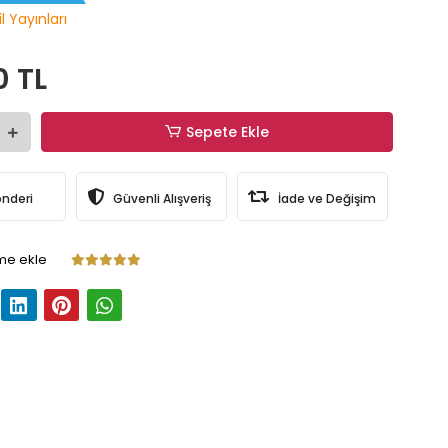
l Yayınları
0 TL
Sepete Ekle
önderi
Güvenli Alışveriş
İade ve Değişim
me ekle