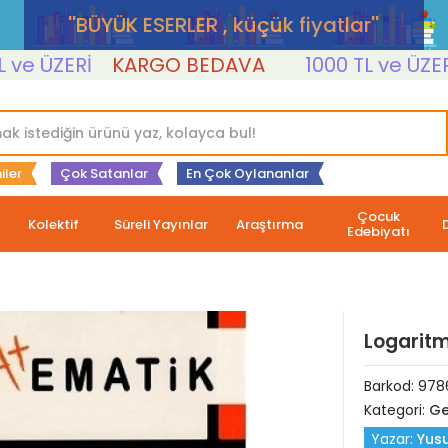
''BÜYÜK ESERLER , küçük fiyatlar''
ÜZERİ
KARGO BEDAVA
1000 TL ve ÜZERİ
K
iler
Çok Satanlar
En Çok Oylananlar
Çocuk
Kolektif
Süreli Yayınlar
Araştırma
Edebiyatı
Logaritm
Barkod:
978
Kategori:
Ge
Yazar:
Yus