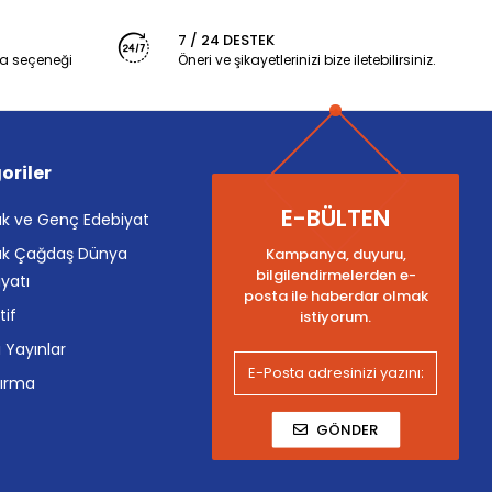
7 / 24 DESTEK
a seçeneği
Öneri ve şikayetlerinizi bize iletebilirsiniz.
oriler
E-BÜLTEN
k ve Genç Edebiyat
k Çağdaş Dünya
Kampanya, duyuru,
bilgilendirmelerden e-
yatı
posta ile haberdar olmak
tif
istiyorum.
i Yayınlar
tırma
GÖNDER