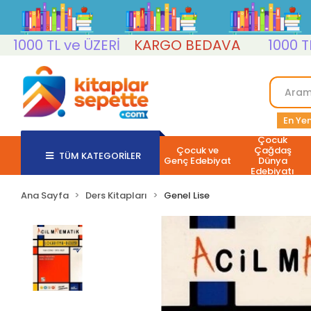
0 TL ve ÜZERİ
KARGO BEDAVA
1000 TL ve 
En Yen
Çocuk
Çocuk ve
Çağdaş
TÜM KATEGORİLER
Genç Edebiyat
Dünya
Edebiyatı
Ana Sayfa
Ders Kitapları
Genel Lise