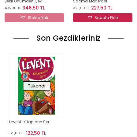
Şekil Önümden Çekil!
Saçma Macerası
(Ciltli)
346,50 TL
227,50 TL
495,00 TL
325,00 TL
Stokta Yok
Sepete Ekle
Son Gezdikleriniz
Tükendi
Levent-Kitapların Sırrı
122,50 TL
175,00 TL