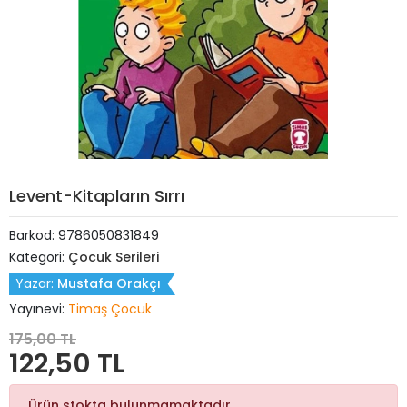
Levent-Kitapların Sırrı
Barkod:
9786050831849
Kategori:
Çocuk Serileri
Yazar:
Mustafa Orakçı
Yayınevi:
Timaş Çocuk
175,00 TL
122,50 TL
Ürün stokta bulunmamaktadır.