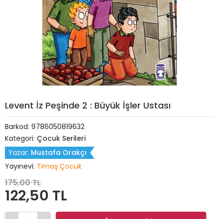
Levent İz Peşinde 2 : Büyük İşler Ustası
Barkod:
9786050819632
Kategori:
Çocuk Serileri
Yazar:
Mustafa Orakçı
Yayınevi:
Timaş Çocuk
175,00 TL
122,50 TL