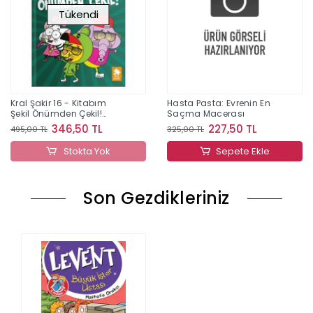
Tükendi
Kral Şakir 16 - Kitabım
Hasta Pasta: Evrenin En
Şekil Önümden Çekil!
Saçma Macerası
(Ciltli)
346,50 TL
227,50 TL
495,00 TL
325,00 TL
Stokta Yok
Sepete Ekle
Son Gezdikleriniz