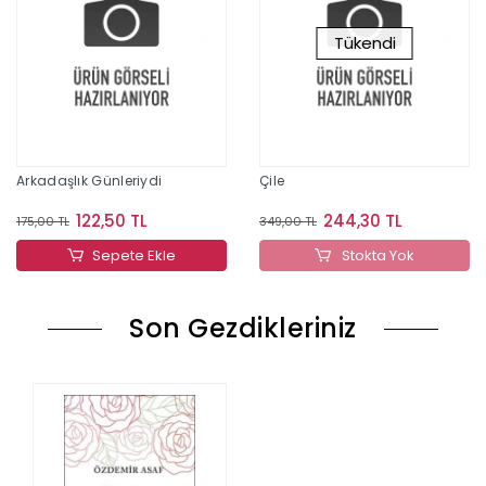
Tükendi
Arkadaşlık Günleriydi
Çile
122,50 TL
244,30 TL
175,00 TL
349,00 TL
Sepete Ekle
Stokta Yok
Son Gezdikleriniz