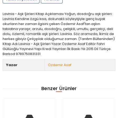
Lavinia - Aşk Şiirleri Kitap Açıklaması Yoğun, dosdoğru aşk şiirleri:
Lavinia Kendine özgü kısa, dokunaklı söyleyişiyle genç kuşak
okurların her zaman ilgisini çeken Özdemir Asaf'tan aşkın
tabiatına yaraşır, arzulu, dosdoğru, çelişkili, umutlu, gerçekçi, deli
dolu, özlemli, romantik aşk şiirleri: Lavinia. Söz aramızda, İkimiz de
herkes gibiyiz Çırılçıplak olduğumuz zaman. (Tanıtım Bülteninden)
Kitap Adı Lavinia - Aşk Şiirleri Yazar Özdemir Asaf Editör Fahri
Güllüoğlu Yayınevi Yapı Kredi Yayınları İlk Baskı Yılı 2015 Dil Türkçe
Barkod 9789750831331
Yazar
Özdemir Asaf
Benzer Ürünler