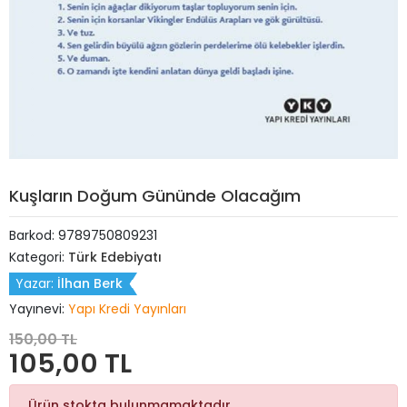
Kuşların Doğum Gününde Olacağım
Barkod:
9789750809231
Kategori:
Türk Edebiyatı
Yazar:
İlhan Berk
Yayınevi:
Yapı Kredi Yayınları
150,00 TL
105,00 TL
Ürün stokta bulunmamaktadır.