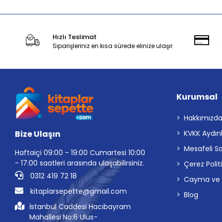
Hızlı Teslimat
Siparişleriniz en kısa sürede elinize ulaşır.
Kurumsal
Hakkımızd
Bize Ulaşın
KVKK Aydın
Mesafeli S
Haftaiçi 09:00 - 19:00 Cumartesi 10:00
- 17:00 saatleri arasında ulaşabilirsiniz.
Çerez Polit
0312 419 72 18
Cayma ve İp
kitaplarsepette@gmail.com
Blog
İstanbul Caddesi Hacıbayram
Mahallesi No:6 Ulus-