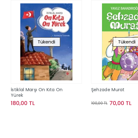
Tükendi
Tükendi
İstiklal Marşı On Kıta On
Şehzade Murat
Yürek
180,00 TL
70,00 TL
100,00 TL
Stokta Yok
Stokta Y