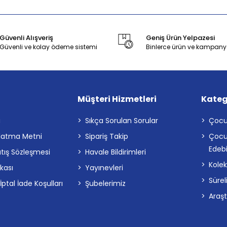
Güvenli Alışveriş
Geniş Ürün Yelpazesi
Güvenli ve kolay ödeme sistemi
Binlerce ürün ve kampany
Müşteri Hizmetleri
Kateg
a
Sıkça Sorulan Sorular
Çocu
latma Metni
Sipariş Takip
Çocu
Edebi
atış Sözleşmesi
Havale Bildirimleri
Kolek
ikası
Yayınevleri
Sürel
tal İade Koşulları
Şubelerimiz
Araş