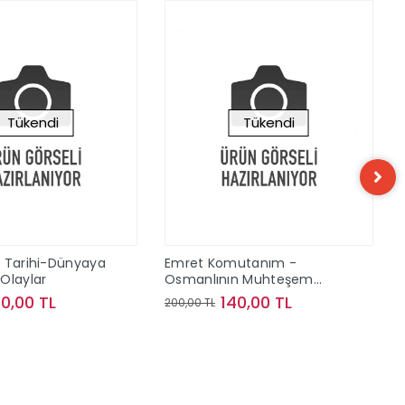
Tükendi
Tükendi
 Tarihi-Dünyaya
Emret Komutanım -
Olaylar
Osmanlının Muhteşem
Askeri Gücü
40,00 TL
140,00 TL
200,00 TL
Stokta Yok
Stokta Yok