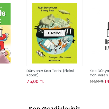
Tükendi
Dünyanın Kısa Tarihi (Fleksi
Kısa Dünya
Kapak)
Yön Veren 
75,00 TL
1
200,00 TL
ok
Stokta Yok
Son Gezdikleriniz