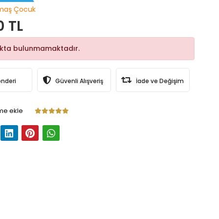
maş Çocuk
0 TL
okta bulunmamaktadır.
önderi
Güvenli Alışveriş
İade ve Değişim
me ekle