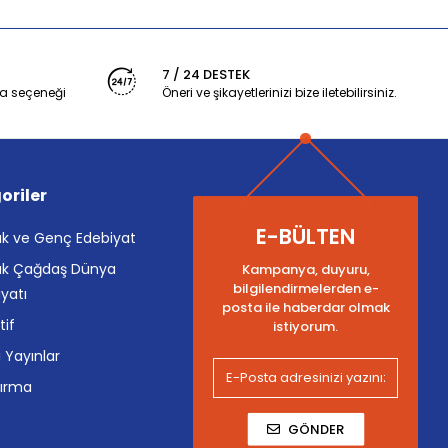
7 / 24 DESTEK
a seçeneği
Öneri ve şikayetlerinizi bize iletebilirsiniz.
oriler
E-BÜLTEN
k ve Genç Edebiyat
k Çağdaş Dünya
Kampanya, duyuru,
bilgilendirmelerden e-
yatı
posta ile haberdar olmak
tif
istiyorum.
i Yayınlar
tırma
GÖNDER