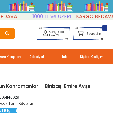
VA
1000 TL ve ÜZERİ
KARGO BEDAVA
0
Giriş Yap
Sepetim
Üye Ol
Ders Kitapları
Edebiyat
Hobi
Kişisel Gelişim
un Kahramanları - Binbaşı Emire Ayşe
6051140629
cuk Tarih Kitapları
il Bilgin