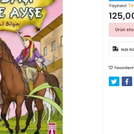
Yayınevi:
Ti
125,0
Ürün st
Hızlı G
Favorileri