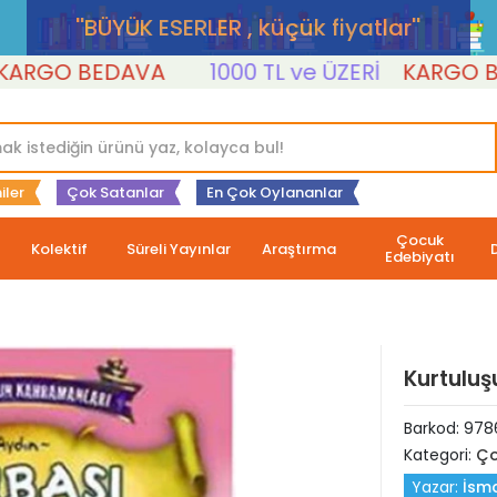
''BÜYÜK ESERLER , küçük fiyatlar''
O BEDAVA
1000 TL ve ÜZERİ
KARGO BEDA
iler
Çok Satanlar
En Çok Oylananlar
Çocuk
Kolektif
Süreli Yayınlar
Araştırma
Edebiyatı
Kurtuluş
Barkod:
978
Kategori:
Ço
Yazar:
İsma