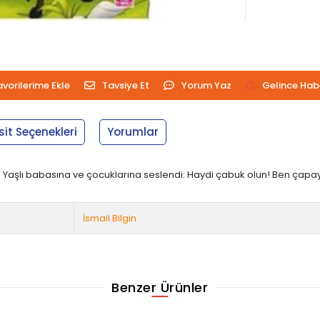
avorilerime Ekle
Tavsiye Et
Yorum Yaz
Gelince Hab
sit Seçenekleri
Yorumlar
ı. Yaşlı babasına ve çocuklarına seslendi: Haydi çabuk olun! Ben ça
İsmail Bilgin
Benzer Ürünler