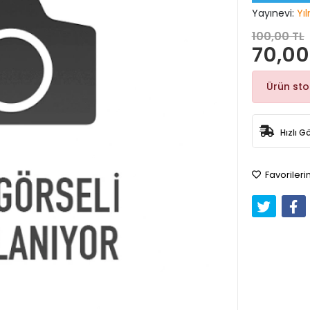
Yayınevi:
Yı
100,00 TL
70,00
Ürün st
Hızlı G
Favorileri