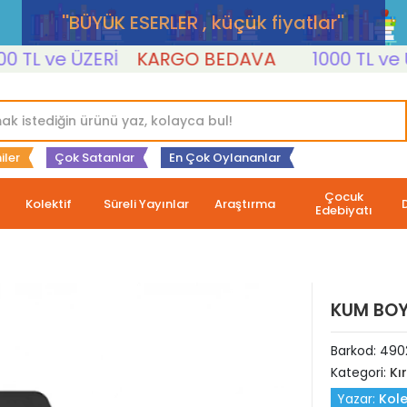
''BÜYÜK ESERLER , küçük fiyatlar''
L ve ÜZERİ
KARGO BEDAVA
1000 TL ve ÜZE
iler
Çok Satanlar
En Çok Oylananlar
Çocuk
Kolektif
Süreli Yayınlar
Araştırma
Edebiyatı
KUM BOY
Barkod:
490
Kategori:
Kı
Yazar:
Kole