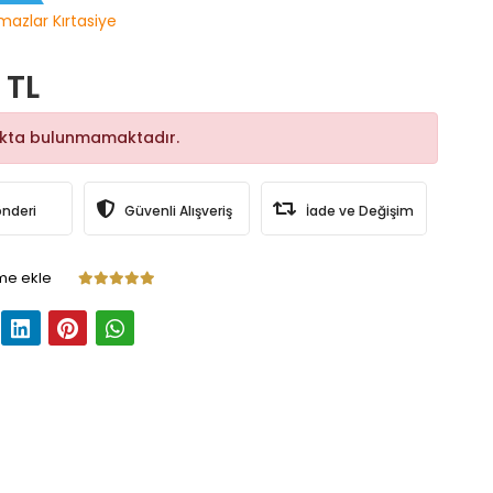
lmazlar Kırtasiye
 TL
okta bulunmamaktadır.
önderi
Güvenli Alışveriş
İade ve Değişim
me ekle