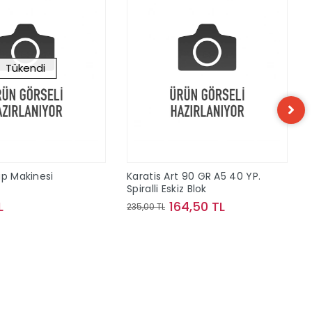
Tükendi
ap Makinesi
Karatis Art 90 GR A5 40 YP.
Spiralli Eskiz Blok
L
164,50 TL
235,00 TL
Stokta Yok
Sepete Ekle