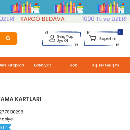
Rİ
KARGO BEDAVA
1000 TL ve ÜZERİ
KA
0
Giriş Yap
Sepetim
Üye Ol
Ders Kitapları
Edebiyat
Hobi
Kişisel Gelişim
AMA KARTLARI
2778138298
rtasiye
ktif