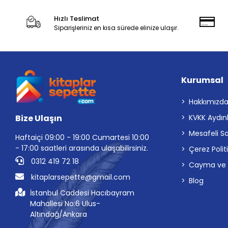
Hızlı Teslimat
Siparişleriniz en kısa sürede elinize ulaşır.
Kurumsal
Hakkımızd
Bize Ulaşın
KVKK Aydın
Mesafeli S
Haftaiçi 09:00 - 19:00 Cumartesi 10:00
- 17:00 saatleri arasında ulaşabilirsiniz.
Çerez Polit
0312 419 72 18
Cayma ve İp
kitaplarsepette@gmail.com
Blog
İstanbul Caddesi Hacıbayram
Mahallesi No:6 Ulus-
Altındağ/Ankara