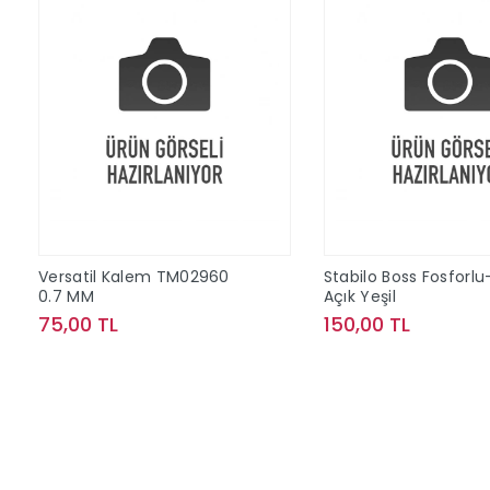
Versatil Kalem TM02960
Stabilo Boss Fosforlu
0.7 MM
Açık Yeşil
75,00 TL
150,00 TL
Sepete Ekle
Sepete Ek