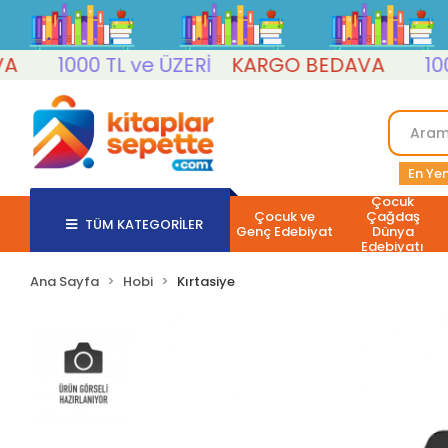
1000 TL ve ÜZERİ
KARGO BEDAVA
1000 T
En Yen
Çocuk
Çocuk ve
Çağdaş
TÜM KATEGORİLER
Genç Edebiyat
Dünya
Edebiyatı
Ana Sayfa
Hobi
Kırtasiye