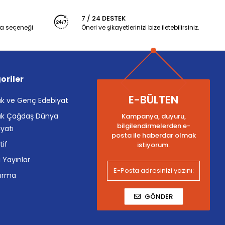
7 / 24 DESTEK
a seçeneği
Öneri ve şikayetlerinizi bize iletebilirsiniz.
oriler
E-BÜLTEN
k ve Genç Edebiyat
k Çağdaş Dünya
Kampanya, duyuru,
bilgilendirmelerden e-
yatı
posta ile haberdar olmak
tif
istiyorum.
i Yayınlar
tırma
GÖNDER