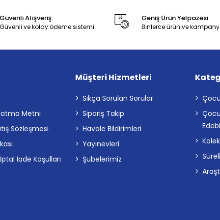
Güvenli Alışveriş
Geniş Ürün Yelpazesi
Güvenli ve kolay ödeme sistemi
Binlerce ürün ve kampany
Müşteri Hizmetleri
Kateg
a
Sıkça Sorulan Sorular
Çocu
latma Metni
Sipariş Takip
Çocu
Edebi
atış Sözleşmesi
Havale Bildirimleri
Kolek
ikası
Yayınevleri
Sürel
tal İade Koşulları
Şubelerimiz
Araş