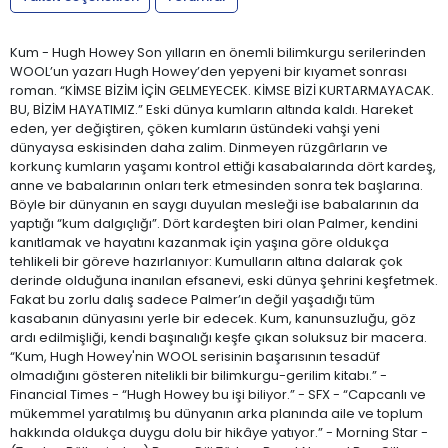
Kum - Hugh Howey Son yılların en önemli bilimkurgu serilerinden
WOOL’un yazarı Hugh Howey’den yepyeni bir kıyamet sonrası
roman. “KİMSE BİZİM İÇİN GELMEYECEK. KİMSE BİZİ KURTARMAYACAK.
BU, BİZİM HAYATIMIZ.” Eski dünya kumların altında kaldı. Hareket
eden, yer değiştiren, çöken kumların üstündeki vahşi yeni
dünyaysa eskisinden daha zalim. Dinmeyen rüzgârların ve
korkunç kumların yaşamı kontrol ettiği kasabalarında dört kardeş,
anne ve babalarının onları terk etmesinden sonra tek başlarına.
Böyle bir dünyanın en saygı duyulan mesleği ise babalarının da
yaptığı “kum dalgıçlığı”. Dört kardeşten biri olan Palmer, kendini
kanıtlamak ve hayatını kazanmak için yaşına göre oldukça
tehlikeli bir göreve hazırlanıyor: Kumulların altına dalarak çok
derinde olduğuna inanılan efsanevi, eski dünya şehrini keşfetmek.
Fakat bu zorlu dalış sadece Palmer’ın değil yaşadığı tüm
kasabanın dünyasını yerle bir edecek. Kum, kanunsuzluğu, göz
ardı edilmişliği, kendi başınalığı keşfe çıkan soluksuz bir macera.
“Kum, Hugh Howey'nin WOOL serisinin başarısının tesadüf
olmadığını gösteren nitelikli bir bilimkurgu-gerilim kitabı.” -
Financial Times - “Hugh Howey bu işi biliyor.” - SFX - “Capcanlı ve
mükemmel yaratılmış bu dünyanın arka planında aile ve toplum
hakkında oldukça duygu dolu bir hikâye yatıyor.” - Morning Star -