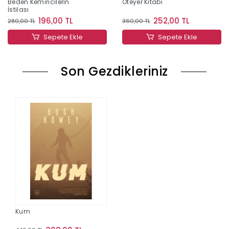
Beden Kemiricilerin
Öteyer Kitabı
İstilası
196,00 TL
252,00 TL
280,00 TL
360,00 TL
Sepete Ekle
Sepete Ekle
Son Gezdikleriniz
Kum