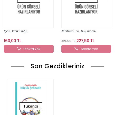
Çok Uzak Değil
Atatürk'üm Düşümde
160,00 TL
227,50 TL
325,00 TL
Stokta Yok
Stokta Yok
Son Gezdikleriniz
Tükendi