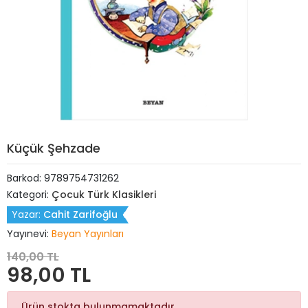
Küçük Şehzade
Barkod:
9789754731262
Kategori:
Çocuk Türk Klasikleri
Yazar:
Cahit Zarifoğlu
Yayınevi:
Beyan Yayınları
140,00 TL
98,00 TL
Ürün stokta bulunmamaktadır.