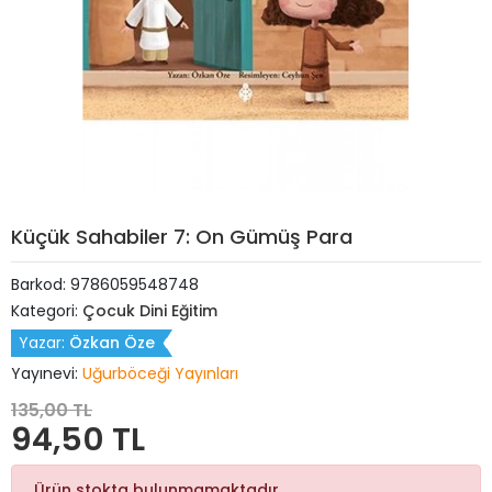
Küçük Sahabiler 7: On Gümüş Para
Barkod:
9786059548748
Kategori:
Çocuk Dini Eğitim
Yazar:
Özkan Öze
Yayınevi:
Uğurböceği Yayınları
135,00 TL
94,50 TL
Ürün stokta bulunmamaktadır.