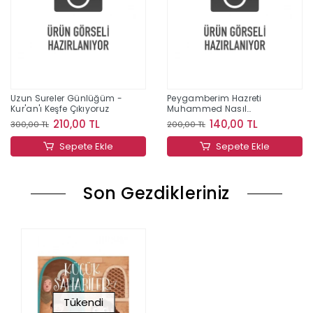
Uzun Sureler Günlüğüm -
Peygamberim Hazreti
Kur'an'ı Keşfe Çıkıyoruz
Muhammed Nasıl
Biriydi?;Eren'in Akıllıca
210,00 TL
140,00 TL
300,00 TL
200,00 TL
Soruları
Sepete Ekle
Sepete Ekle
Son Gezdikleriniz
Tükendi