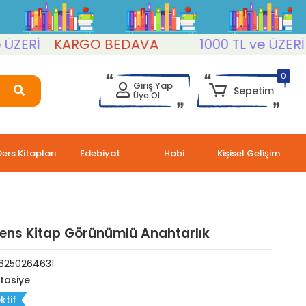
ERİ
KARGO BEDAVA
1000 TL ve ÜZERİ
K
0
Giriş Yap
Sepetim
Üye Ol
Ders Kitapları
Edebiyat
Hobi
Kişisel Gelişim
ens Kitap Görünümlü Anahtarlık
6250264631
rtasiye
ktif