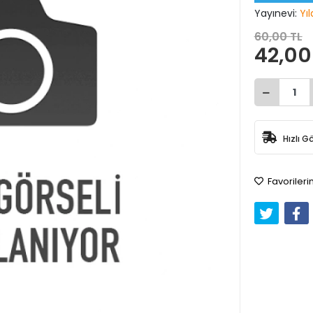
Yayınevi:
Yıl
60,00 TL
42,00
Hızlı G
Favorileri