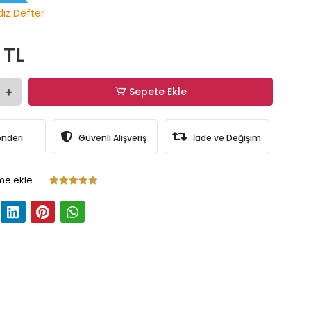
dız Defter
 TL
Sepete Ekle
önderi
Güvenli Alışveriş
İade ve Değişim
me ekle