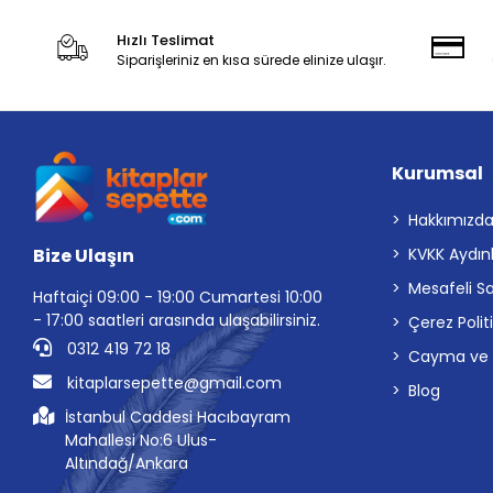
Hızlı Teslimat
Siparişleriniz en kısa sürede elinize ulaşır.
Kurumsal
Hakkımızd
Bize Ulaşın
KVKK Aydın
Mesafeli S
Haftaiçi 09:00 - 19:00 Cumartesi 10:00
- 17:00 saatleri arasında ulaşabilirsiniz.
Çerez Polit
0312 419 72 18
Cayma ve İp
kitaplarsepette@gmail.com
Blog
İstanbul Caddesi Hacıbayram
Mahallesi No:6 Ulus-
Altındağ/Ankara