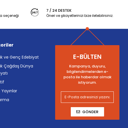
7 / 24 DESTEK
a seçeneği
Öneri ve şikayetlerinizi bize iletebilirsiniz.
oriler
E-BÜLTEN
k ve Genç Edebiyat
k Çağdaş Dünya
Kampanya, duyuru,
bilgilendirmelerden e-
yatı
posta ile haberdar olmak
tif
istiyorum.
i Yayınlar
tırma
GÖNDER