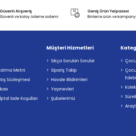
Güvenli Alışveriş
Geniş Ürün Yelpazesi
Güvenli ve kolay ödeme sistemi
Binlerce ürün ve kampany
Müşteri Hizmetleri
Kateg
a
Sıkça Sorulan Sorular
Çocu
latma Metni
Sipariş Takip
Çocu
Edebi
atış Sözleşmesi
Havale Bildirimleri
Kolek
ikası
Yayınevleri
Sürel
tal İade Koşulları
Şubelerimiz
Araş