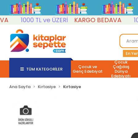
1000 TL ve ÜZERİ
KARGO BEDAVA
1000 
En Yen
Çocuk
Çocuk ve
Çağdaş
TÜM KATEGORİLER
Genç Edebiyat
Dünya
Edebiyatı
Ana Sayfa
Kırtasiye
Kırtasiye