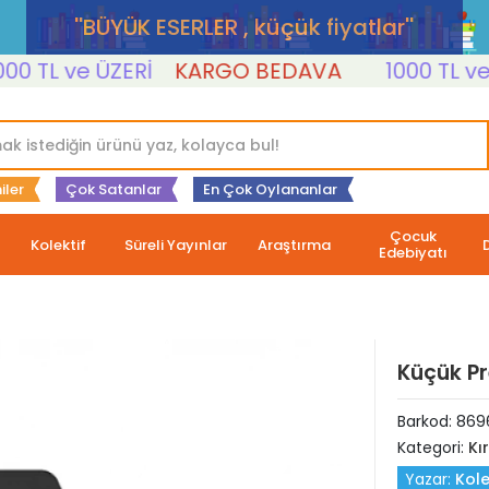
''BÜYÜK ESERLER , küçük fiyatlar''
TL ve ÜZERİ
KARGO BEDAVA
1000 TL ve ÜZ
iler
Çok Satanlar
En Çok Oylananlar
Çocuk
Kolektif
Süreli Yayınlar
Araştırma
Edebiyatı
Küçük Pr
Barkod:
869
Kategori:
Kı
Yazar:
Kole