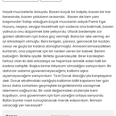
Hayat mucizelerle doluydu. Bazen küçük bir kalpte, bazen bir kar
tanesinde, bazen yıldızların arasında... Bazen de tam yanı
başımızda! Sahip olduğum küçük mucizenin adıydı Pamir Ege.
Huzuru, neşeyi, sevgiyi hissetmek için sadece ona bakmak, bazen
yalnızca onu düşünmek bile yetiyordu. Ufacık bedeniyle zor
günleri atlatmam için bana güç vermişti. Bana bir aile vermiş, en
iyi arkadaşım olmuştu. Beni kırılgan, çaresiz, gencecik bir kızdan;
cesur ve güçlü bir kadına dönüştürmüştü. Annesini kimsesizlikten
kurtaran, ona yaşamak için bir neden veren bir bebek. Benim
bebeğim. Birlikte iyiydik. Birlikte güvendeydik. Birer kardeşten
farksız olan iki deli arkadaşa ve hepimize annelik eden tatlı bir
kadına sahiptik. Başka birine ihtiyacım olmadığını sanıyordum. Bir
daha bir adama güvenemeyeceğimi, kalbimi aşka
açamayacağımı sanıyordum. Ta ki Doruk Ataoğlu’yla karşılaşana
dek. Doruk etrafımdaki varlığıyla kalbimin kilitli kapılarını her gün
biraz daha zorlarken geçmişteki kırgınlıklarımla savaşmak
istememi sağlıyordu. Bir vaat değerindeki sözleriyle beni
kuşatıyor, ona güvenmem için tüm yüreğini ortaya seriyordu.
Bütün bunlar nasıl sonuçlanacak merak ediyordum. İkimizin
varacağı yer neresiydi?