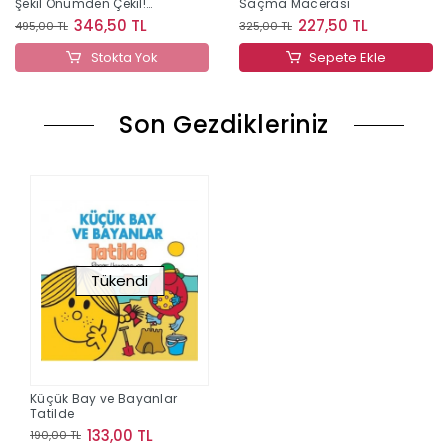
Şekil Önümden Çekil!
Saçma Macerası
(Ciltli)
346,50 TL
227,50 TL
495,00 TL
325,00 TL
Stokta Yok
Sepete Ekle
Son Gezdikleriniz
Tükendi
Küçük Bay ve Bayanlar
Tatilde
133,00 TL
190,00 TL