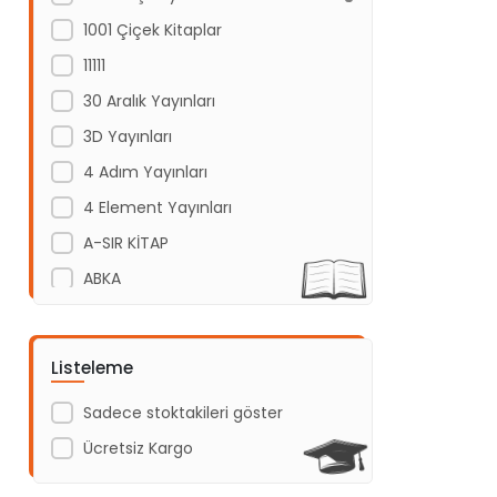
1001 Çiçek Kitaplar
11111
30 Aralık Yayınları
3D Yayınları
4 Adım Yayınları
4 Element Yayınları
A-SIR KİTAP
ABKA
Abm Yayınevi
Acayip Kitaplar
Listeleme
Acil Yayınları
Sadece stoktakileri göster
Açı Yayınları
Ücretsiz Kargo
ADAKÜLTÜR
Adam Yayınları