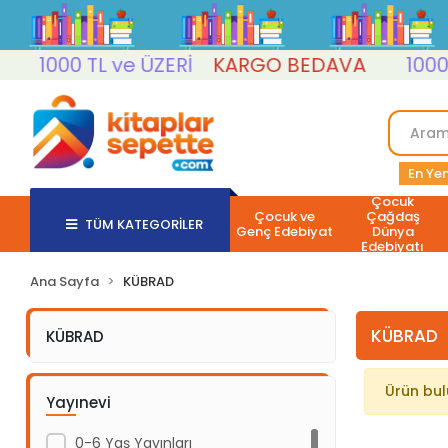
1000 TL ve ÜZERİ
KARGO BEDAVA
1000 T
En Yen
Çocuk
Çocuk ve
Çağdaş
TÜM KATEGORİLER
Genç Edebiyat
Dünya
Edebiyatı
Ana Sayfa
KÜBRAD
KÜBRAD
KÜBRAD
Ürün bu
Yayınevi
0-6 Yaş Yayınları