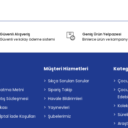
Güvenli Alışveriş
Geniş Ürün Yelpazesi
Güvenli ve kolay ödeme sistemi
Binlerce ürün ve kampany
Müşteri Hizmetleri
Kateg
a
Sıkça Sorulan Sorular
Çocu
latma Metni
Sipariş Takip
Çocu
Edebi
atış Sözleşmesi
Havale Bildirimleri
Kolek
ikası
Yayınevleri
Sürel
tal İade Koşulları
Şubelerimiz
Araş