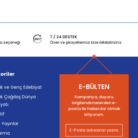
7 / 24 DESTEK
a seçeneği
Öneri ve şikayetlerinizi bize iletebilirsiniz.
oriler
E-BÜLTEN
k ve Genç Edebiyat
k Çağdaş Dünya
Kampanya, duyuru,
bilgilendirmelerden e-
yatı
posta ile haberdar olmak
tif
istiyorum.
i Yayınlar
tırma