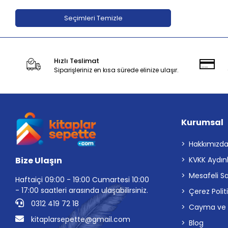
Adeda Yayınları
Seçimleri Temizle
Aden Yayıncılık
Aganta Yayınları
Hızlı Teslimat
Agapi Yayınları
Siparişleriniz en kısa sürede elinize ulaşır.
Aihao
Aile Yayınları
Akabe ahediyelik
Kurumsal
AKABE HEDİYELİK
Akademi Çocuk
Hakkımızd
Bize Ulaşın
KVKK Aydın
Akademi Çocuk - Funny Mat
Mesafeli S
Akademi Denizi Yayınları
Haftaiçi 09:00 - 19:00 Cumartesi 10:00
- 17:00 saatleri arasında ulaşabilirsiniz.
Çerez Polit
Akaşa Yayınları
0312 419 72 18
Cayma ve İp
Akçağ Yayınları
kitaplarsepette@gmail.com
Blog
Akil Yayınevi