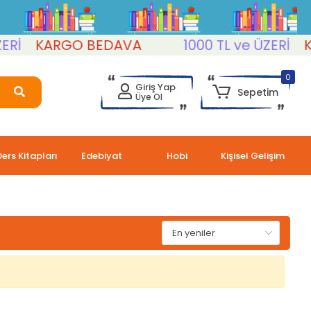
Rİ
KARGO BEDAVA
1000 TL ve ÜZERİ
KA
0
Giriş Yap
Sepetim
Üye Ol
Ders Kitapları
Edebiyat
Hobi
Kişisel Gelişim