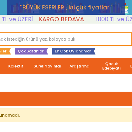
''BÜYÜK ESERLER , küçük fiyatlar''
L ve ÜZERİ
KARGO BEDAVA
1000 TL ve ÜZE
iler
Çok Satanlar
En Çok Oylananlar
Çocuk
Kolektif
Süreli Yayınlar
Araştırma
Edebiyatı
lunamadı.