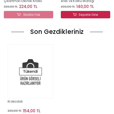
Çıkartmalı Etkinlik Kitabı
Ares ve Korku Mızrağı
224,00 TL
140,00 TL
320,00 TL
200,00 TL
Stokta Yok
Sepete Ekle
Son Gezdikleriniz
Tükendi
Krokodali
154,00 TL
220,00 TL