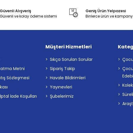
Güvenli Alışveriş
Geniş Ürün Yelpazesi
Güvenli ve kolay ödeme sistemi
Binlerce ürün ve kampany
Müşteri Hizmetleri
Kateg
a
Sıkça Sorulan Sorular
Çocu
latma Metni
Sipariş Takip
Çocu
Edebi
atış Sözleşmesi
Havale Bildirimleri
Kolek
ikası
Yayınevleri
Sürel
tal İade Koşulları
Şubelerimiz
Araş