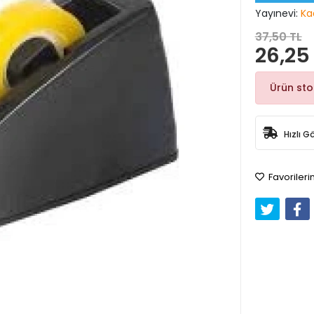
Yayınevi:
Ka
37,50 TL
26,25
Ürün st
Hızlı G
Favorileri