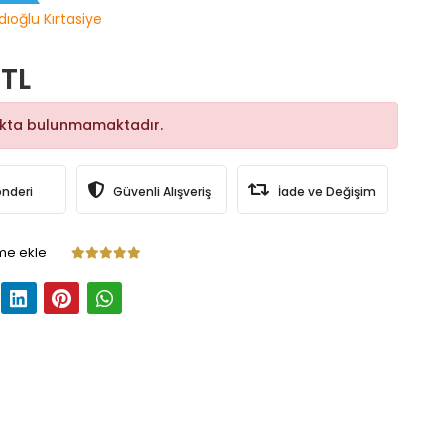
dıoğlu Kırtasiye
 TL
okta bulunmamaktadır.
önderi
Güvenli Alışveriş
İade ve Değişim
me ekle