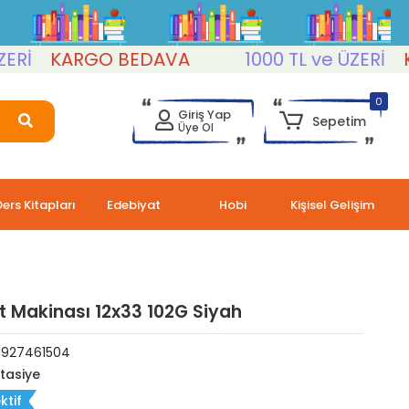
KARGO BEDAVA
1000 TL ve ÜZERİ
KAR
0
Giriş Yap
Sepetim
Üye Ol
Ders Kitapları
Edebiyat
Hobi
Kişisel Gelişim
t Makinası 12x33 102G Siyah
1927461504
rtasiye
ktif