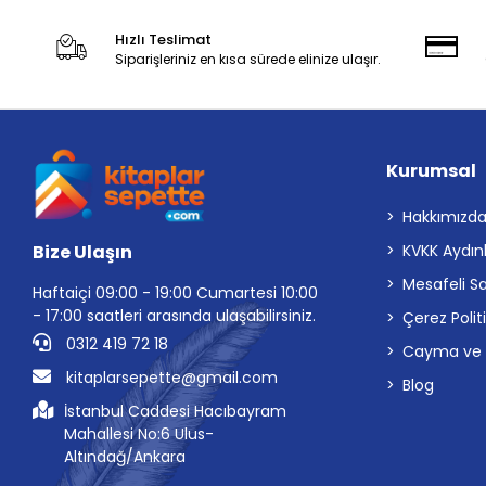
Hızlı Teslimat
Siparişleriniz en kısa sürede elinize ulaşır.
Kurumsal
Hakkımızd
Bize Ulaşın
KVKK Aydın
Mesafeli S
Haftaiçi 09:00 - 19:00 Cumartesi 10:00
- 17:00 saatleri arasında ulaşabilirsiniz.
Çerez Polit
0312 419 72 18
Cayma ve İp
kitaplarsepette@gmail.com
Blog
İstanbul Caddesi Hacıbayram
Mahallesi No:6 Ulus-
Altındağ/Ankara