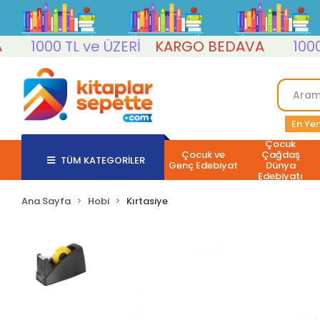
1000 TL ve ÜZERİ
KARGO BEDAVA
1000 TL 
En Yen
Çocuk
Çocuk ve
Çağdaş
TÜM KATEGORİLER
Genç Edebiyat
Dünya
Edebiyatı
Ana Sayfa
Hobi
Kırtasiye