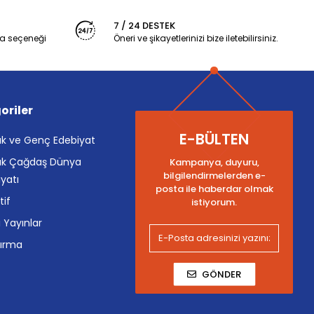
7 / 24 DESTEK
a seçeneği
Öneri ve şikayetlerinizi bize iletebilirsiniz.
oriler
E-BÜLTEN
k ve Genç Edebiyat
k Çağdaş Dünya
Kampanya, duyuru,
bilgilendirmelerden e-
yatı
posta ile haberdar olmak
tif
istiyorum.
i Yayınlar
tırma
GÖNDER