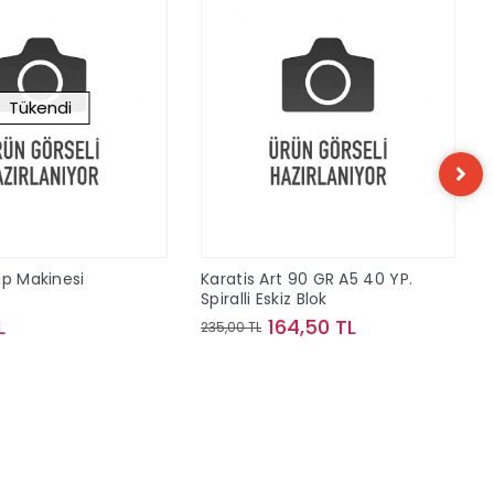
Tükendi
ap Makinesi
Karatis Art 90 GR A5 40 YP.
Spiralli Eskiz Blok
L
164,50 TL
235,00 TL
Stokta Yok
Sepete Ekle