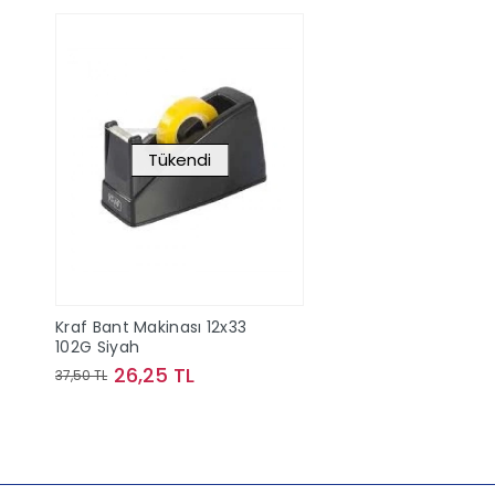
Tükendi
Kraf Bant Makinası 12x33
102G Siyah
26,25 TL
37,50 TL
Stokta Yok