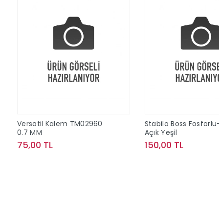
Versatil Kalem TM02960
Stabilo Boss Fosforlu
0.7 MM
Açık Yeşil
75,00 TL
150,00 TL
Sepete Ekle
Sepete Ek