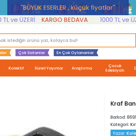
''BÜYÜK ESERLER , küçük fiyatlar''
ve ÜZERİ
KARGO BEDAVA
1000 TL ve ÜZERİ
iler
Çok Satanlar
En Çok Oylananlar
Çocuk
Kolektif
Süreli Yayınlar
Araştırma
Edebiyatı
Kraf Ban
Barkod:
869
Kategori:
Kı
Yazar:
Kole