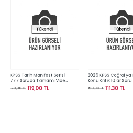
Tükendi
Tükendi
KPSS Tarih Manifest Serisi
2026 KPSS Coğrafya
777 Soruda Tamamı Video
Konu Kritik 10 ar Soru
Çözümlü Tekrar Kitabı
Kritik Deneme
119,00 TL
111,30 TL
170,00 TL
159,00 TL
Stokta Yok
Stokta Y