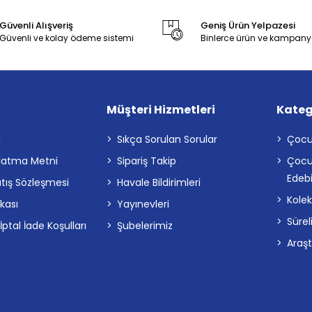
Güvenli Alışveriş
Geniş Ürün Yelpazesi
Güvenli ve kolay ödeme sistemi
Binlerce ürün ve kampany
Müşteri Hizmetleri
Kateg
a
Sıkça Sorulan Sorular
Çocu
latma Metni
Sipariş Takip
Çocu
Edebi
atış Sözleşmesi
Havale Bildirimleri
Kolek
ikası
Yayınevleri
Sürel
tal İade Koşulları
Şubelerimiz
Araş