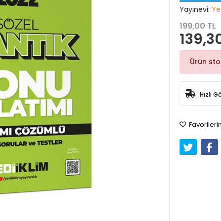
Yayınevi:
Yed
199,00 TL
139,3
Ürün st
Hızlı G
Favorileri