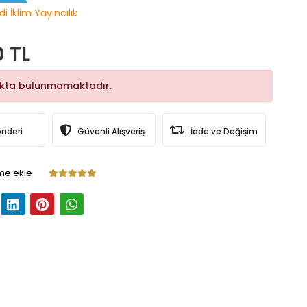
i İklim Yayıncılık
0 TL
okta bulunmamaktadır.
önderi
Güvenli Alışveriş
İade ve Değişim
me ekle