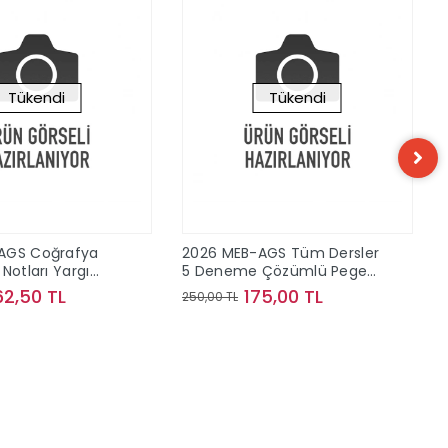
Tükendi
Tükendi
AGS Coğrafya
2026 MEB-AGS Tüm Dersler
Notları Yargı
5 Deneme Çözümlü Pegem
Akademi Yayınları
62,50 TL
175,00 TL
250,00 TL
Stokta Yok
Stokta Yok