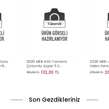
Tükendi
 Konu
2026 MEB AGS Tamamı
2026 MEB-
 +5
Çözümlü Süper 5 li
Video Ders 
Deneme Yediiklim Yayınları
Yayınları
132,30 TL
2
189,00 TL
375,00 TL
ok
Stokta Yok
Son Gezdikleriniz