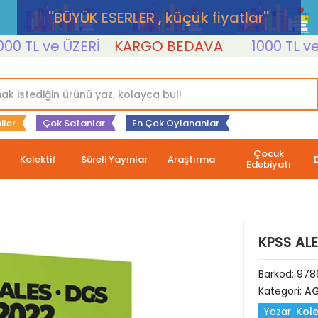
''BÜYÜK ESERLER , küçük fiyatlar''
TL ve ÜZERİ
KARGO BEDAVA
1000 TL ve ÜZ
iler
Çok Satanlar
En Çok Oylananlar
Çocuk
Kolektif
Süreli Yayınlar
Araştırma
Edebiyatı
KPSS ALE
Barkod:
978
Kategori:
A
Yazar:
Kole