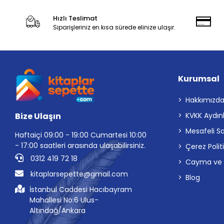
Hızlı Teslimat
Siparişleriniz en kısa sürede elinize ulaşır.
Kurumsal
Hakkımızd
Bize Ulaşın
KVKK Aydın
Mesafeli S
Haftaiçi 09:00 - 19:00 Cumartesi 10:00
- 17:00 saatleri arasında ulaşabilirsiniz.
Çerez Polit
0312 419 72 18
Cayma ve İp
kitaplarsepette@gmail.com
Blog
İstanbul Caddesi Hacıbayram
Mahallesi No:6 Ulus-
Altındağ/Ankara