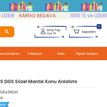
ERİ
KARGO BEDAVA
1000 TL ve ÜZERİ
K
0
Giriş Yap
Sepetim
Üye Ol
Ders Kitapları
Edebiyat
Hobi
Kişisel Gelişim
S DGS Sözel Mantık Konu Anlatımı
6254319341
GS
ktif