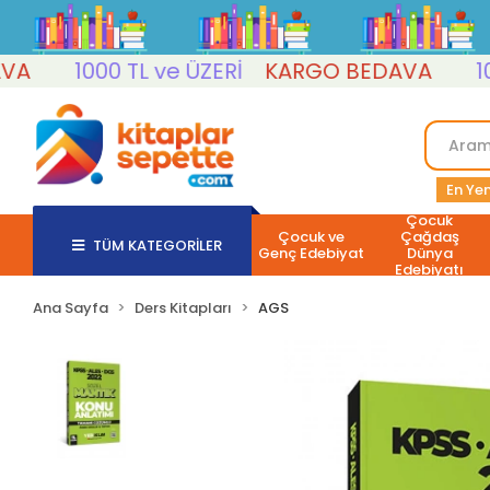
1000 TL ve ÜZERİ
KARGO BEDAVA
1000 
En Yen
Çocuk
Çocuk ve
Çağdaş
TÜM KATEGORİLER
Genç Edebiyat
Dünya
Edebiyatı
Ana Sayfa
Ders Kitapları
AGS