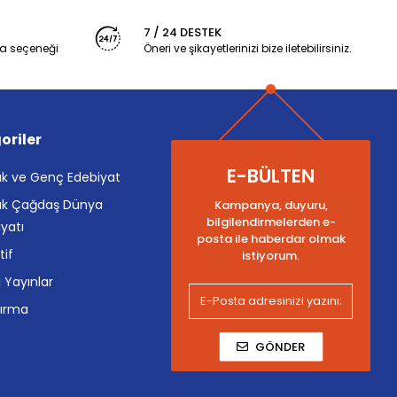
7 / 24 DESTEK
a seçeneği
Öneri ve şikayetlerinizi bize iletebilirsiniz.
oriler
E-BÜLTEN
k ve Genç Edebiyat
k Çağdaş Dünya
Kampanya, duyuru,
bilgilendirmelerden e-
yatı
posta ile haberdar olmak
tif
istiyorum.
i Yayınlar
tırma
GÖNDER