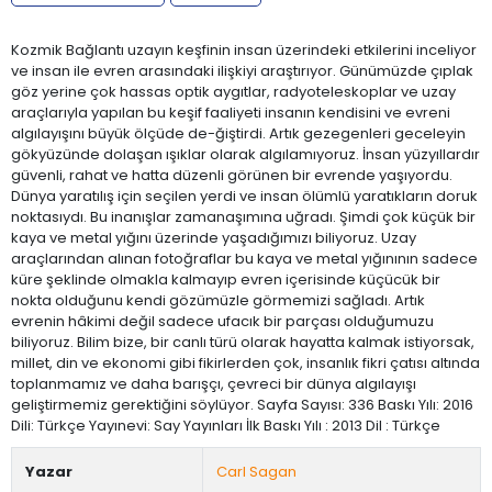
Kozmik Bağlantı uzayın keşfinin insan üzerindeki etkilerini inceliyor
ve insan ile evren arasındaki ilişkiyi araştırıyor. Günümüzde çıplak
göz yerine çok hassas optik aygıtlar, radyoteleskoplar ve uzay
araçlarıyla yapılan bu keşif faaliyeti insanın kendisini ve evreni
algılayışını büyük ölçüde de-ğiştirdi. Artık gezegenleri geceleyin
gökyüzünde dolaşan ışıklar olarak algılamıyoruz. İnsan yüzyıllardır
güvenli, rahat ve hatta düzenli görünen bir evrende yaşıyordu.
Dünya yaratılış için seçilen yerdi ve insan ölümlü yaratıkların doruk
noktasıydı. Bu inanışlar zamanaşımına uğradı. Şimdi çok küçük bir
kaya ve metal yığını üzerinde yaşadığımızı biliyoruz. Uzay
araçlarından alınan fotoğraflar bu kaya ve metal yığınının sadece
küre şeklinde olmakla kalmayıp evren içerisinde küçücük bir
nokta olduğunu kendi gözümüzle görmemizi sağladı. Artık
evrenin hâkimi değil sadece ufacık bir parçası olduğumuzu
biliyoruz. Bilim bize, bir canlı türü olarak hayatta kalmak istiyorsak,
millet, din ve ekonomi gibi fikirlerden çok, insanlık fikri çatısı altında
toplanmamız ve daha barışçı, çevreci bir dünya algılayışı
geliştirmemiz gerektiğini söylüyor. Sayfa Sayısı: 336 Baskı Yılı: 2016
Dili: Türkçe Yayınevi: Say Yayınları İlk Baskı Yılı : 2013 Dil : Türkçe
Yazar
Carl Sagan