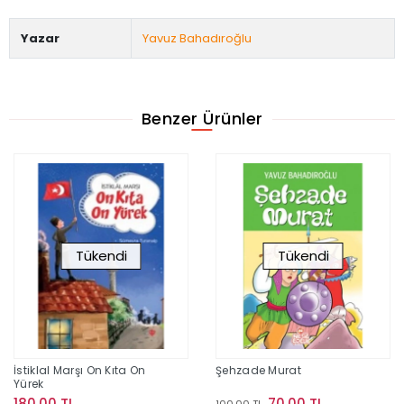
Yazar
Yavuz Bahadıroğlu
Benzer Ürünler
Tükendi
Tükendi
İstiklal Marşı On Kıta On
Şehzade Murat
Yürek
180,00 TL
70,00 TL
100,00 TL